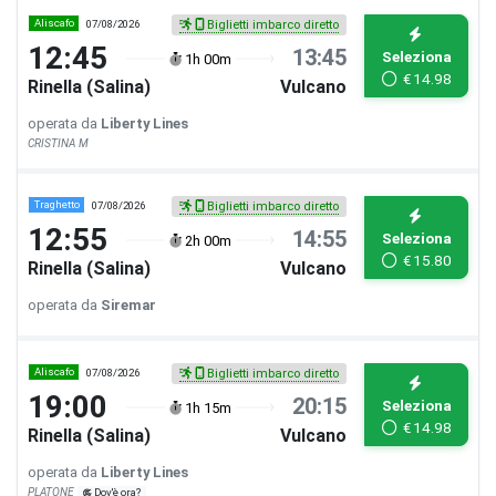
Aliscafo
07/08/2026
Biglietti imbarco diretto
12:45
13:45
Seleziona
1h 00m
€
14.98
Rinella (Salina)
Vulcano
operata da
Liberty Lines
CRISTINA M
Traghetto
07/08/2026
Biglietti imbarco diretto
12:55
14:55
Seleziona
2h 00m
€
15.80
Rinella (Salina)
Vulcano
operata da
Siremar
Aliscafo
07/08/2026
Biglietti imbarco diretto
19:00
20:15
Seleziona
1h 15m
€
14.98
Rinella (Salina)
Vulcano
operata da
Liberty Lines
PLATONE
Dov'è ora?