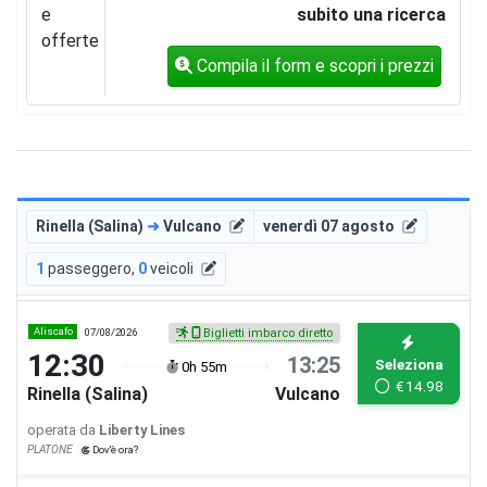
e
subito una ricerca
offerte
Compila il form e scopri i prezzi
Rinella (Salina)
➜
Vulcano
venerdì 07 agosto
1
passeggero
,
0
veicoli
Aliscafo
07/08/2026
Biglietti imbarco diretto
12:30
13:25
Seleziona
0h 55m
€
14.98
Rinella (Salina)
Vulcano
operata da
Liberty Lines
PLATONE
Dov'è ora?