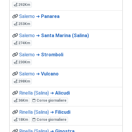
292Km
Salerno ➜
Panarea
253Km
Salerno ➜
Santa Marina (Salina)
274Km
Salerno ➜
Stromboli
230Km
Salerno ➜
Vulcano
298Km
Rinella (Salina) ➜
Alicudi
36Km
Corse giornaliere
Rinella (Salina) ➜
Filicudi
18Km
Corse giornaliere
Rinella (Salina) ➜
Ginostra