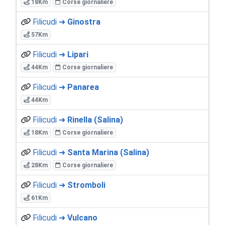
18Km
Corse giornaliere
Filicudi ➜
Ginostra
57Km
Filicudi ➜
Lipari
44Km
Corse giornaliere
Filicudi ➜
Panarea
44Km
Filicudi ➜
Rinella (Salina)
18Km
Corse giornaliere
Filicudi ➜
Santa Marina (Salina)
28Km
Corse giornaliere
Filicudi ➜
Stromboli
61Km
Filicudi ➜
Vulcano