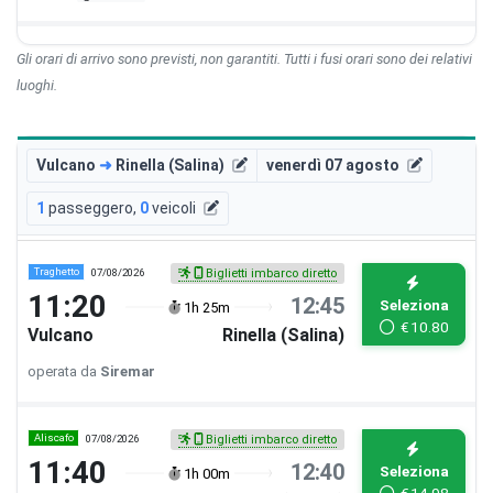
Gli orari di arrivo sono previsti, non garantiti. Tutti i fusi orari sono dei relativi
luoghi.
Vulcano
➜
Rinella (Salina)
venerdì 07 agosto
1
passeggero
,
0
veicoli
Traghetto
07/08/2026
Biglietti imbarco diretto
11:20
12:45
Seleziona
1h 25m
€
10.80
Vulcano
Rinella (Salina)
operata da
Siremar
Aliscafo
07/08/2026
Biglietti imbarco diretto
11:40
12:40
Seleziona
1h 00m
€
14.98