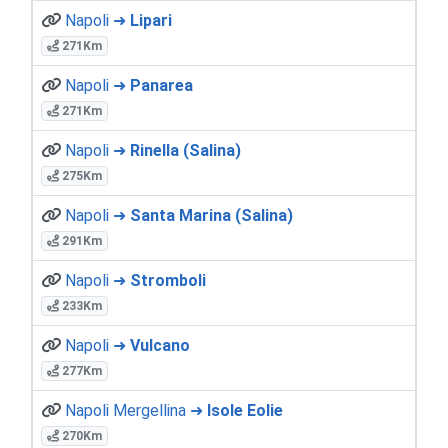
Napoli ➜
Lipari
271Km
Napoli ➜
Panarea
271Km
Napoli ➜
Rinella (Salina)
275Km
Napoli ➜
Santa Marina (Salina)
291Km
Napoli ➜
Stromboli
233Km
Napoli ➜
Vulcano
277Km
Napoli Mergellina ➜
Isole Eolie
270Km