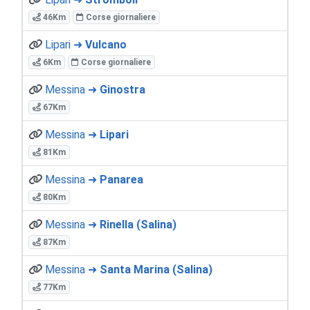
46Km
Corse giornaliere
Lipari ➜
Vulcano
6Km
Corse giornaliere
Messina ➜
Ginostra
67Km
Messina ➜
Lipari
81Km
Messina ➜
Panarea
80Km
Messina ➜
Rinella (Salina)
87Km
Messina ➜
Santa Marina (Salina)
77Km