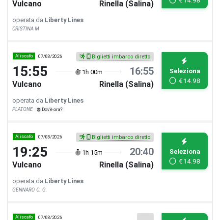
Vulcano
Rinella (Salina)
operata da
Liberty Lines
CRISTINA M
Aliscafo
07/08/2026
Biglietti imbarco diretto
15:55
16:55
Seleziona
1h 00m
€
14.98
Vulcano
Rinella (Salina)
operata da
Liberty Lines
PLATONE
Dov'è ora?
Aliscafo
07/08/2026
Biglietti imbarco diretto
19:25
20:40
Seleziona
1h 15m
€
14.98
Vulcano
Rinella (Salina)
operata da
Liberty Lines
GENNARO C. G.
Aliscafo
07/08/2026