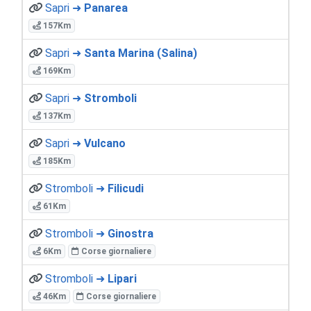
Sapri ➜
Panarea
157Km
Sapri ➜
Santa Marina (Salina)
169Km
Sapri ➜
Stromboli
137Km
Sapri ➜
Vulcano
185Km
Stromboli ➜
Filicudi
61Km
Stromboli ➜
Ginostra
6Km
Corse giornaliere
Stromboli ➜
Lipari
46Km
Corse giornaliere