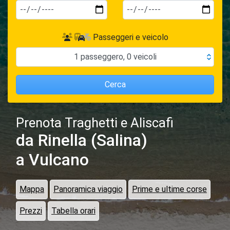
Passeggeri e veicolo
1
passeggero
,
0
veicoli
Cerca
Prenota Traghetti e Aliscafi
da Rinella (Salina)
a Vulcano
Mappa
Panoramica viaggio
Prime e ultime corse
Prezzi
Tabella orari