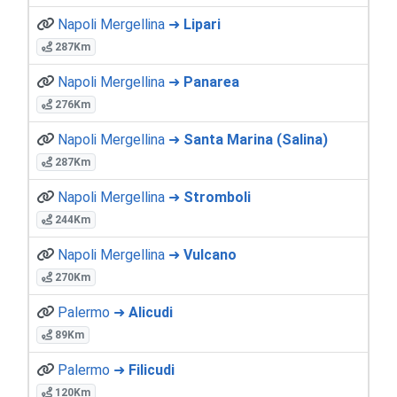
Napoli Mergellina ➜
Lipari
287Km
Napoli Mergellina ➜
Panarea
276Km
Napoli Mergellina ➜
Santa Marina (Salina)
287Km
Napoli Mergellina ➜
Stromboli
244Km
Napoli Mergellina ➜
Vulcano
270Km
Palermo ➜
Alicudi
89Km
Palermo ➜
Filicudi
120Km