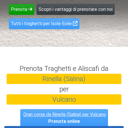
Prenota
Scopri i vantaggi di prenotare con noi
Tutti i traghetti per Isole Eolie
Prenota Traghetti e Aliscafi da
Rinella (Salina)
per
Vulcano
Orari corse da Rinella (Salina) per Vulcano
Prenota online