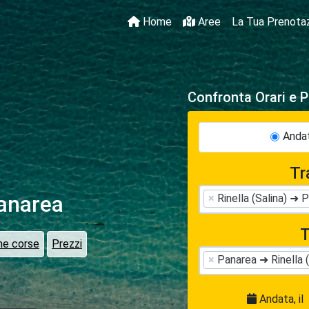
Home
Aree
La Tua Prenota
Confronta Orari e P
Andat
Tr
anarea
×
Rinella (Salina) ➜ 
T
me corse
Prezzi
×
Panarea ➜ Rinella (
Andata, il