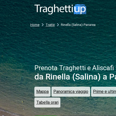
Home
Tratte
Rinella (Salina)-Panarea
Prenota Traghetti e Aliscafi
da Rinella (Salina)
a P
Mappa
Panoramica viaggio
Prime e ulti
Tabella orari