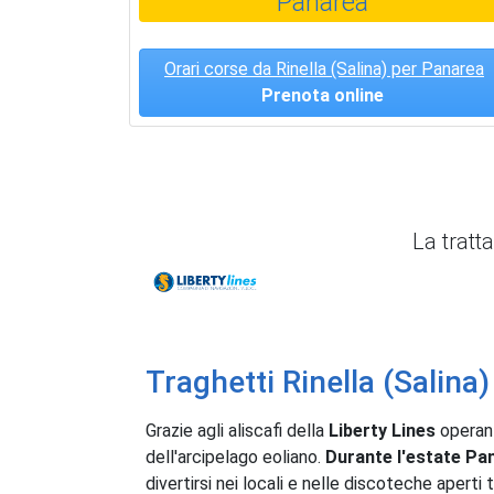
Panarea
Orari corse da Rinella (Salina) per Panarea
Prenota online
La tratt
Liberty Lines
Traghetti Rinella (Salina
Grazie agli aliscafi della
Liberty Lines
operant
dell'arcipelago eoliano.
Durante l'estate Pan
divertirsi nei locali e nelle discoteche aperti 