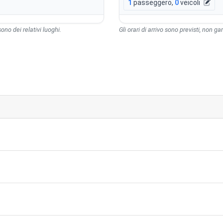
1
passeggero
,
0
veicoli
 sono dei relativi luoghi.
Gli orari di arrivo sono previsti, non gara