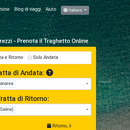
zione
Blog di viaggi
Aiuto
Italiano
rezzi - Prenota il Traghetto Online
a e Ritorno
Solo Andata
atta di Andata:
Panarea
ratta di Ritorno:
Salina)
Ritorno, il