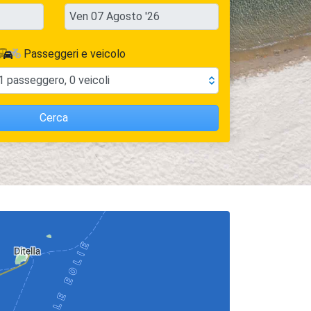
Passeggeri e veicolo
1
passeggero
,
0
veicoli
Cerca