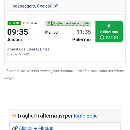
1
passeggero
,
0
veicoli
Aliscafo
07/08/2026
Biglietti imbarco diretto
09:35
11:35
Seleziona
2h 00m
€
32.24
Alicudi
Palermo
operata da
Liberty Lines
ETTORE MORACE
Gli orari di arrivo sono previsti, non garantiti. Tutti i fusi orari sono dei relativi
luoghi.
Traghetti alternativi per
Isole Eolie
Alicudi ➜
Filicudi