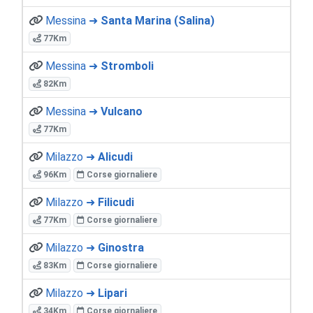
Messina ➜
Santa Marina (Salina)
77Km
Messina ➜
Stromboli
82Km
Messina ➜
Vulcano
77Km
Milazzo ➜
Alicudi
96Km
Corse giornaliere
Milazzo ➜
Filicudi
77Km
Corse giornaliere
Milazzo ➜
Ginostra
83Km
Corse giornaliere
Milazzo ➜
Lipari
34Km
Corse giornaliere