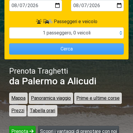
Passeggeri e veicolo
1
passeggero
,
0
veicoli
Cerca
Prenota Traghetti
da Palermo
a Alicudi
Mappa
Panoramica viaggio
Prime e ultime corse
Prezzi
Tabella orari
Prenota
Scopri i vantaggi di prenotare con noi