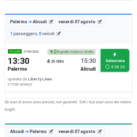
Palermo
➜
Alicudi
venerdì 07 agosto
1
passeggero
,
0
veicoli
Aliscafo
07/08/2026
Biglietti imbarco diretto
13:30
15:30
Seleziona
2h 00m
€
38.24
Palermo
Alicudi
operata da
Liberty Lines
ETTORE MORACE
Gli orari di arrivo sono previsti, non garantiti. Tutti i fusi orari sono dei relativi
luoghi.
Alicudi
➜
Palermo
venerdì 07 agosto