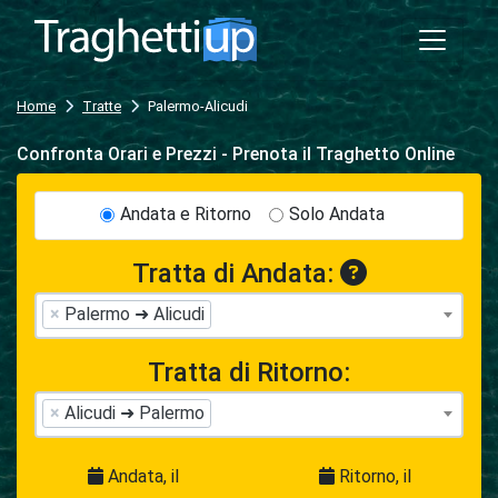
Home
Tratte
Palermo-Alicudi
Confronta Orari e Prezzi - Prenota il Traghetto Online
Andata e Ritorno
Solo Andata
Tratta di Andata:
×
Palermo ➜ Alicudi
Tratta di Ritorno:
×
Alicudi ➜ Palermo
Andata, il
Ritorno, il