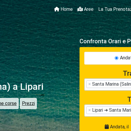
Home
Aree
La Tua Prenota
Confronta Orari e P
Andat
Tr
na)
a Lipari
×
Santa Marina (Salin
T
me corse
Prezzi
×
Lipari ➜ Santa Mari
Andata, il