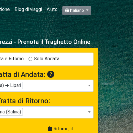
zione
Blog di viaggi
Aiuto
Italiano
rezzi - Prenota il Traghetto Online
a e Ritorno
Solo Andata
atta di Andata:
a) ➜ Lipari
ratta di Ritorno:
na (Salina)
Ritorno, il