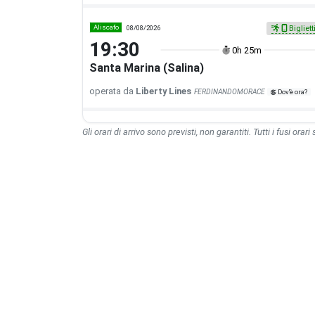
Aliscafo
08/08/2026
Bigliett
19:30
0h 25m
Santa Marina (Salina)
operata da
Liberty Lines
FERDINANDOMORACE
Dov'è ora?
Gli orari di arrivo sono previsti, non garantiti. Tutti i fusi orari