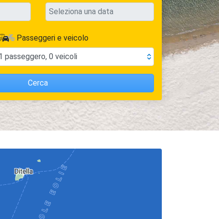
Passeggeri e veicolo
1
passeggero
,
0
veicoli
Cerca