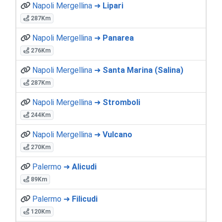
Napoli Mergellina ➜
Lipari
287Km
Napoli Mergellina ➜
Panarea
276Km
Napoli Mergellina ➜
Santa Marina (Salina)
287Km
Napoli Mergellina ➜
Stromboli
244Km
Napoli Mergellina ➜
Vulcano
270Km
Palermo ➜
Alicudi
89Km
Palermo ➜
Filicudi
120Km