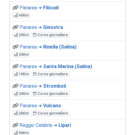
Panarea ➜
Filicudi
44Km
Panarea ➜
Ginostra
25Km
Corse giornaliere
Panarea ➜
Rinella (Salina)
24Km
Panarea ➜
Santa Marina (Salina)
19Km
Corse giornaliere
Panarea ➜
Stromboli
24Km
Corse giornaliere
Panarea ➜
Vulcano
26Km
Corse giornaliere
Reggio Calabria ➜
Lipari
94Km