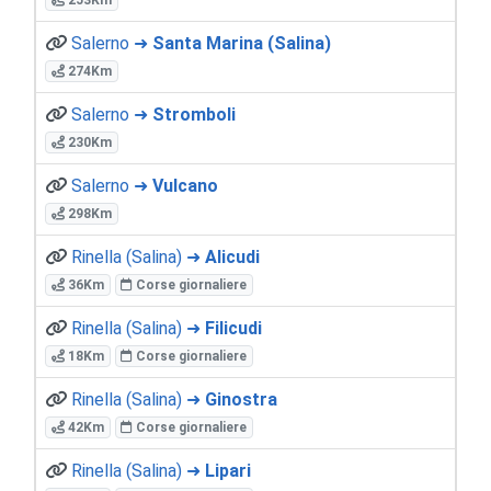
Salerno ➜
Santa Marina (Salina)
274Km
Salerno ➜
Stromboli
230Km
Salerno ➜
Vulcano
298Km
Rinella (Salina) ➜
Alicudi
36Km
Corse giornaliere
Rinella (Salina) ➜
Filicudi
18Km
Corse giornaliere
Rinella (Salina) ➜
Ginostra
42Km
Corse giornaliere
Rinella (Salina) ➜
Lipari