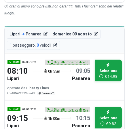
Gli orari di arrivo sono previsti, non garantiti. Tutti i fusi orari sono dei relativi
luoghi.
Lipari
➜
Panarea
domenica 09 agosto
1
passeggero
,
0
veicoli
Aliscafo
09/08/2026
Biglietti imbarco diretto
08:10
09:05
Seleziona
0h 55m
€
14.98
Lipari
Panarea
operata da
Liberty Lines
FERDINANDOMORACE
Dov'è ora?
Aliscafo
09/08/2026
Biglietti imbarco diretto
09:15
10:15
Seleziona
1h 00m
€
9.82
Lipari
Panarea