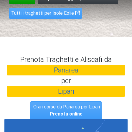
Tutti i traghetti per Isole Eolie
Prenota Traghetti e Aliscafi da
Panarea
per
Lipari
Orari corse da Panarea per Lipari
Prenota online