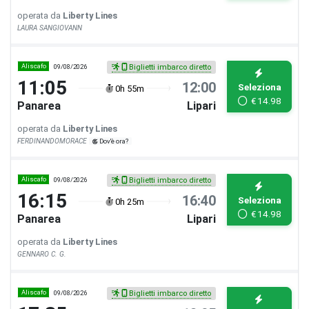
operata da
Liberty Lines
LAURA SANGIOVANN
Aliscafo
09/08/2026
Biglietti imbarco diretto
11:05
12:00
Seleziona
0h 55m
€
14.98
Panarea
Lipari
operata da
Liberty Lines
FERDINANDOMORACE
Dov'è ora?
Aliscafo
09/08/2026
Biglietti imbarco diretto
16:15
16:40
Seleziona
0h 25m
€
14.98
Panarea
Lipari
operata da
Liberty Lines
GENNARO C. G.
Aliscafo
09/08/2026
Biglietti imbarco diretto