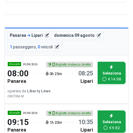
Panarea
➜
Lipari
domenica 09 agosto
1
passeggero
,
0
veicoli
Aliscafo
09/08/2026
Biglietti imbarco diretto
08:00
08:25
Seleziona
0h 25m
€
14.98
Panarea
Lipari
operata da
Liberty Lines
CRISTINA M
Aliscafo
09/08/2026
Biglietti imbarco diretto
09:15
10:35
Seleziona
1h 20m
€
9.82
Panarea
Lipari