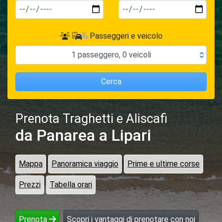
Passeggeri e veicolo
1
passeggero
,
0
veicoli
Cerca
Prenota Traghetti e Aliscafi
da Panarea
a Lipari
Mappa
Panoramica viaggio
Prime e ultime corse
Prezzi
Tabella orari
Prenota
Scopri i vantaggi di prenotare con noi