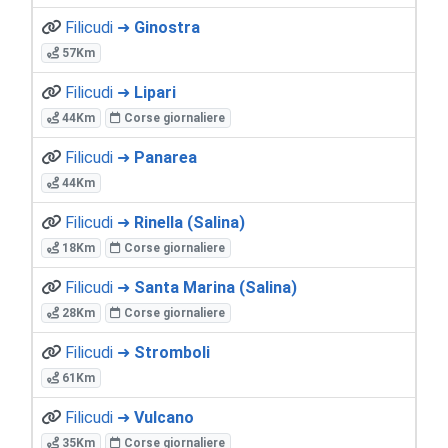
Filicudi ➜
Ginostra
57Km
Filicudi ➜
Lipari
44Km
Corse giornaliere
Filicudi ➜
Panarea
44Km
Filicudi ➜
Rinella (Salina)
18Km
Corse giornaliere
Filicudi ➜
Santa Marina (Salina)
28Km
Corse giornaliere
Filicudi ➜
Stromboli
61Km
Filicudi ➜
Vulcano
35Km
Corse giornaliere