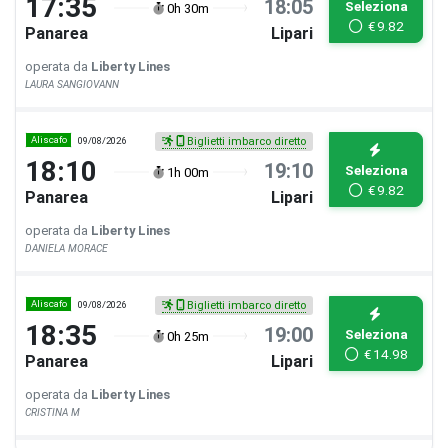
17:35
18:05
Seleziona
0h 30m
€
9.82
Panarea
Lipari
operata da
Liberty Lines
LAURA SANGIOVANN
Aliscafo
09/08/2026
Biglietti imbarco diretto
18:10
19:10
Seleziona
1h 00m
€
9.82
Panarea
Lipari
operata da
Liberty Lines
DANIELA MORACE
Aliscafo
09/08/2026
Biglietti imbarco diretto
18:35
19:00
Seleziona
0h 25m
€
14.98
Panarea
Lipari
operata da
Liberty Lines
CRISTINA M