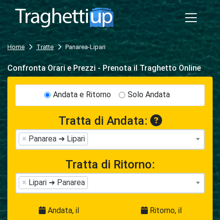
Home
Tratte
Panarea-Lipari
Confronta Orari e Prezzi - Prenota il Traghetto Online
Andata e Ritorno
Solo Andata
Tratta di Andata:
×
Panarea ➜ Lipari
Tratta di Ritorno:
×
Lipari ➜ Panarea
Andata, il
Ritorno, il