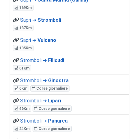
169Km
Sapri ➜
Stromboli
137Km
Sapri ➜
Vulcano
185Km
Stromboli ➜
Filicudi
61Km
Stromboli ➜
Ginostra
6Km
Corse giornaliere
Stromboli ➜
Lipari
46Km
Corse giornaliere
Stromboli ➜
Panarea
24Km
Corse giornaliere