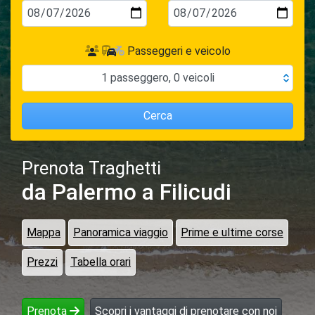
Passeggeri e veicolo
1
passeggero
,
0
veicoli
Cerca
Prenota Traghetti
da Palermo
a Filicudi
Mappa
Panoramica viaggio
Prime e ultime corse
Prezzi
Tabella orari
Prenota
Scopri i vantaggi di prenotare con noi