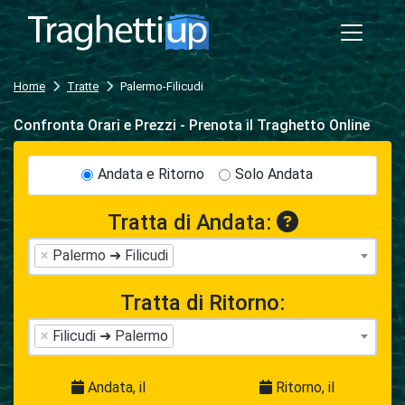
Home
Tratte
Palermo-Filicudi
Confronta Orari e Prezzi - Prenota il Traghetto Online
Andata e Ritorno
Solo Andata
Tratta di Andata:
×
Palermo ➜ Filicudi
Tratta di Ritorno:
×
Filicudi ➜ Palermo
Andata, il
Ritorno, il