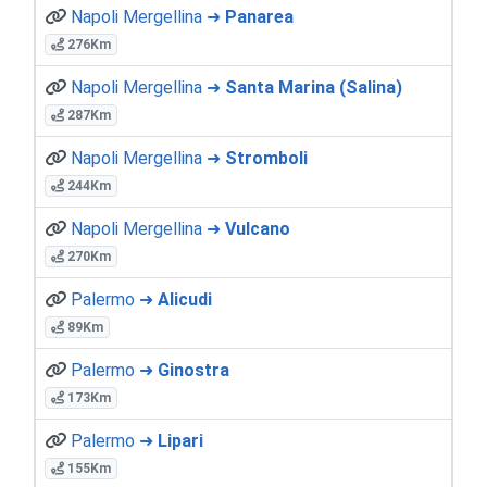
Napoli Mergellina ➜
Panarea
276Km
Napoli Mergellina ➜
Santa Marina (Salina)
287Km
Napoli Mergellina ➜
Stromboli
244Km
Napoli Mergellina ➜
Vulcano
270Km
Palermo ➜
Alicudi
89Km
Palermo ➜
Ginostra
173Km
Palermo ➜
Lipari
155Km