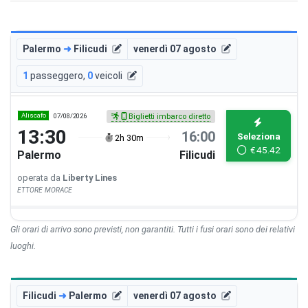
Palermo
➜
Filicudi
venerdì 07 agosto
1
passeggero
,
0
veicoli
Aliscafo
07/08/2026
Biglietti imbarco diretto
13:30
16:00
Seleziona
2h 30m
€
45.42
Palermo
Filicudi
operata da
Liberty Lines
ETTORE MORACE
Gli orari di arrivo sono previsti, non garantiti. Tutti i fusi orari sono dei relativi
luoghi.
Filicudi
➜
Palermo
venerdì 07 agosto