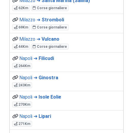
Milazzo ➜
Santa Marina (Salina)
62Km
Corse giornaliere
Milazzo ➜
Stromboli
69Km
Corse giornaliere
Milazzo ➜
Vulcano
44Km
Corse giornaliere
Napoli ➜
Filicudi
264Km
Napoli ➜
Ginostra
243Km
Napoli ➜
Isole Eolie
270Km
Napoli ➜
Lipari
271Km