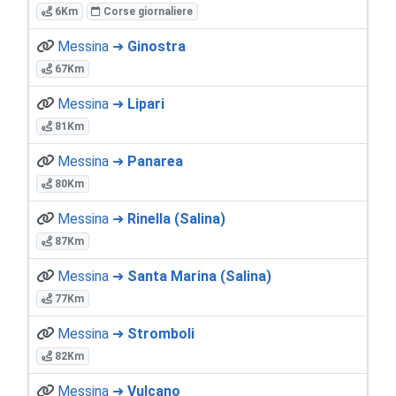
6Km
Corse giornaliere
Messina ➜
Ginostra
67Km
Messina ➜
Lipari
81Km
Messina ➜
Panarea
80Km
Messina ➜
Rinella (Salina)
87Km
Messina ➜
Santa Marina (Salina)
77Km
Messina ➜
Stromboli
82Km
Messina ➜
Vulcano