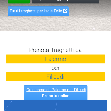
Tutti i traghetti per Isole Eolie
Prenota Traghetti da
Palermo
per
Filicudi
Orari corse da Palermo per Filicudi
Prenota online