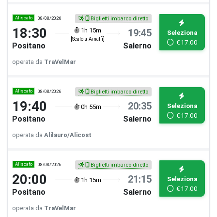
Aliscafo
08/08/2026
Biglietti imbarco diretto
18:30
1h 15m
19:45
Seleziona
[Scalo a Amalfi]
€
17.00
Positano
Salerno
operata da
TraVelMar
Aliscafo
08/08/2026
Biglietti imbarco diretto
19:40
20:35
Seleziona
0h 55m
€
17.00
Positano
Salerno
operata da
Alilauro/Alicost
Aliscafo
08/08/2026
Biglietti imbarco diretto
20:00
21:15
Seleziona
1h 15m
€
17.00
Positano
Salerno
operata da
TraVelMar