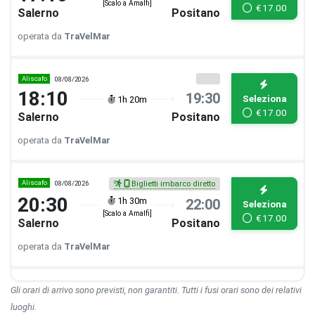
[Scalo a Amalfi]
€
17.00
Salerno
Positano
operata da
TraVelMar
Aliscafo
08/08/2026
18:10
19:30
Seleziona
1h 20m
€
17.00
Salerno
Positano
operata da
TraVelMar
Aliscafo
08/08/2026
Biglietti imbarco diretto
20:30
1h 30m
22:00
Seleziona
[Scalo a Amalfi]
€
17.00
Salerno
Positano
operata da
TraVelMar
Gli orari di arrivo sono previsti, non garantiti. Tutti i fusi orari sono dei relativi
luoghi.