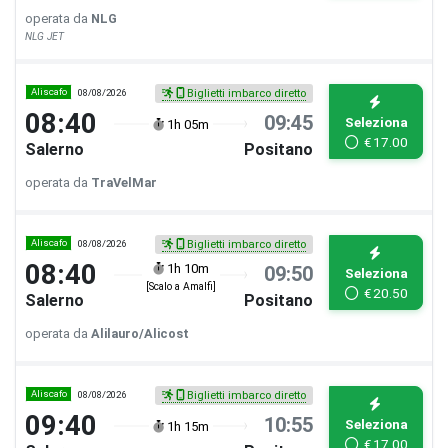
operata da
NLG
NLG JET
Aliscafo
08/08/2026
Biglietti imbarco diretto
08:40
09:45
Seleziona
1h 05m
€
17.00
Salerno
Positano
operata da
TraVelMar
Aliscafo
08/08/2026
Biglietti imbarco diretto
08:40
1h 10m
09:50
Seleziona
[Scalo a Amalfi]
€
20.50
Salerno
Positano
operata da
Alilauro/Alicost
Aliscafo
08/08/2026
Biglietti imbarco diretto
09:40
10:55
Seleziona
1h 15m
€
17.00