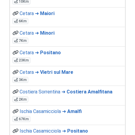
10Km
Cetara ➜
Maiori
6Km
Cetara ➜
Minori
7Km
Cetara ➜
Positano
23Km
Cetara ➜
Vietri sul Mare
3Km
Costiera Sorrentina ➜
Costiera Amalfitana
2Km
Ischia Casamicciola ➜
Amalfi
67Km
Ischia Casamicciola ➜
Positano