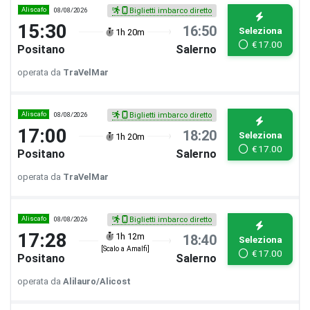
Aliscafo
08/08/2026
Biglietti imbarco diretto
15:30
16:50
Seleziona
1h 20m
€
17.00
Positano
Salerno
operata da
TraVelMar
Aliscafo
08/08/2026
Biglietti imbarco diretto
17:00
18:20
Seleziona
1h 20m
€
17.00
Positano
Salerno
operata da
TraVelMar
Aliscafo
08/08/2026
Biglietti imbarco diretto
17:28
1h 12m
18:40
Seleziona
[Scalo a Amalfi]
€
17.00
Positano
Salerno
operata da
Alilauro/Alicost