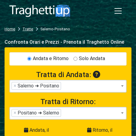
Home
Tratte
Salerno-Positano
Confronta Orari e Prezzi - Prenota il Traghetto Online
Andata e Ritorno
Solo Andata
Tratta di Andata:
×
Salerno ➜ Positano
Tratta di Ritorno:
×
Positano ➜ Salerno
Andata, il
Ritorno, il