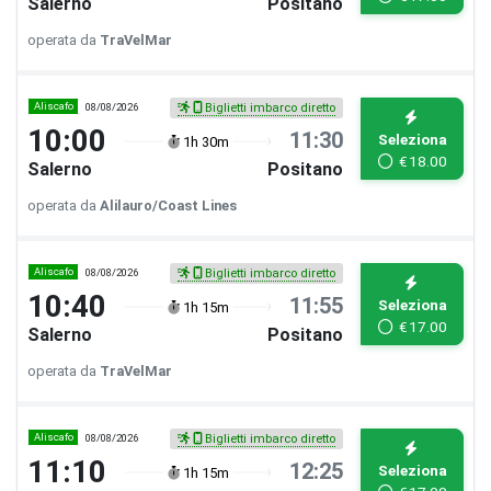
Salerno
Positano
operata da
TraVelMar
Aliscafo
08/08/2026
Biglietti imbarco diretto
10:00
11:30
Seleziona
1h 30m
€
18.00
Salerno
Positano
operata da
Alilauro/Coast Lines
Aliscafo
08/08/2026
Biglietti imbarco diretto
10:40
11:55
Seleziona
1h 15m
€
17.00
Salerno
Positano
operata da
TraVelMar
Aliscafo
08/08/2026
Biglietti imbarco diretto
11:10
12:25
Seleziona
1h 15m