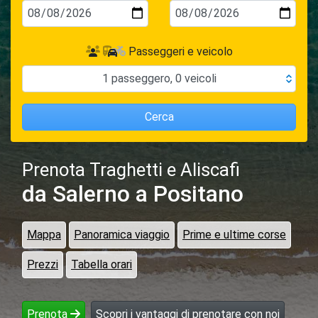
Passeggeri e veicolo
1
passeggero
,
0
veicoli
Cerca
Prenota Traghetti e Aliscafi
da Salerno
a Positano
Mappa
Panoramica viaggio
Prime e ultime corse
Prezzi
Tabella orari
Prenota
Scopri i vantaggi di prenotare con noi