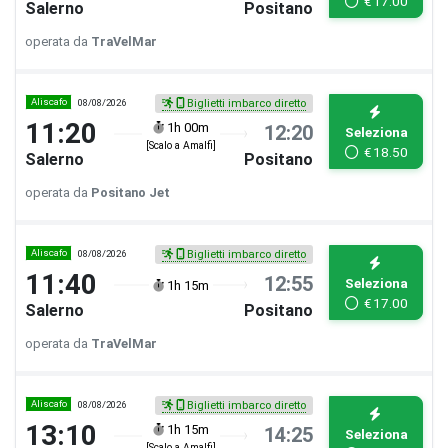
€
17.00
Salerno
Positano
operata da
TraVelMar
Aliscafo
08/08/2026
Biglietti imbarco diretto
11:20
1h 00m
12:20
Seleziona
[Scalo a Amalfi]
€
18.50
Salerno
Positano
operata da
Positano Jet
Aliscafo
08/08/2026
Biglietti imbarco diretto
11:40
12:55
Seleziona
1h 15m
€
17.00
Salerno
Positano
operata da
TraVelMar
Aliscafo
08/08/2026
Biglietti imbarco diretto
13:10
1h 15m
14:25
Seleziona
[Scalo a Amalfi]