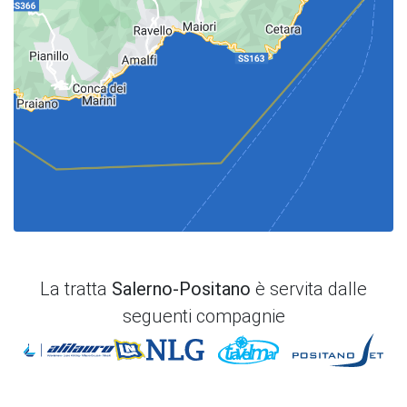
La tratta
Salerno-Positano
è servita dalle
seguenti compagnie
Alilauro
NLG
TraVelMar
Pos