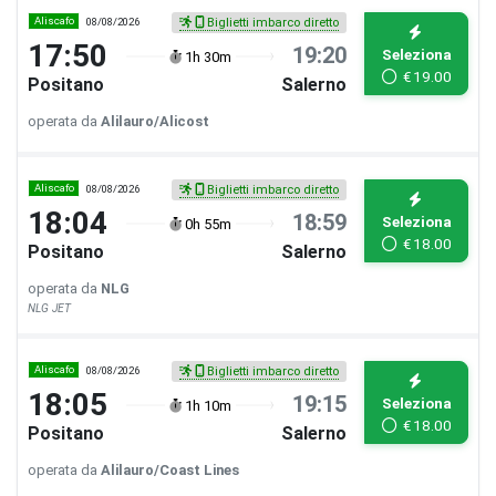
Aliscafo
08/08/2026
Biglietti imbarco diretto
17:50
19:20
Seleziona
1h 30m
€
19.00
Positano
Salerno
operata da
Alilauro/Alicost
Aliscafo
08/08/2026
Biglietti imbarco diretto
18:04
18:59
Seleziona
0h 55m
€
18.00
Positano
Salerno
operata da
NLG
NLG JET
Aliscafo
08/08/2026
Biglietti imbarco diretto
18:05
19:15
Seleziona
1h 10m
€
18.00
Positano
Salerno
operata da
Alilauro/Coast Lines