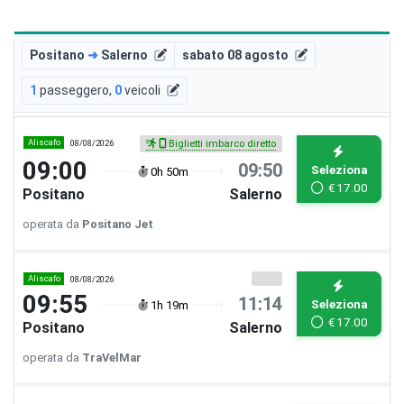
Positano
➜
Salerno
sabato 08 agosto
1
passeggero
,
0
veicoli
Aliscafo
08/08/2026
Biglietti imbarco diretto
09:00
09:50
Seleziona
0h 50m
€
17.00
Positano
Salerno
operata da
Positano Jet
Aliscafo
08/08/2026
09:55
11:14
Seleziona
1h 19m
€
17.00
Positano
Salerno
operata da
TraVelMar