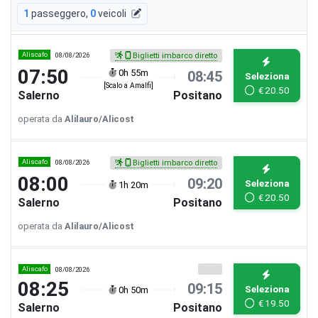
1
passeggero
,
0
veicoli
Aliscafo
08/08/2026
Biglietti imbarco diretto
07:50
0h 55m
08:45
Seleziona
[Scalo a Amalfi]
€
20.50
Salerno
Positano
operata da
Alilauro/Alicost
Aliscafo
08/08/2026
Biglietti imbarco diretto
08:00
09:20
Seleziona
1h 20m
€
20.50
Salerno
Positano
operata da
Alilauro/Alicost
Aliscafo
08/08/2026
08:25
09:15
Seleziona
0h 50m
€
19.50
Salerno
Positano