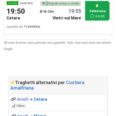
Aliscafo
06/08/2026
Biglietti imbarco diretto
19:50
19:55
Seleziona
0h 05m
€
4.00
Cetara
Vietri sul Mare
operata da
TraVelMar
Gli orari di arrivo sono previsti, non garantiti. Tutti i fusi orari sono dei relativi
luoghi.
Traghetti alternativi per
Costiera
Amalfitana
Amalfi ➜
Cetara
10Km