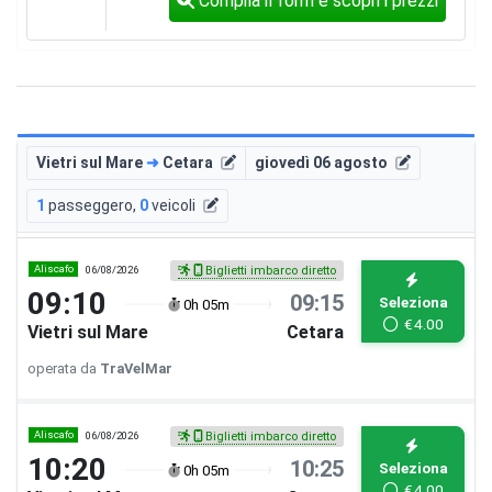
Compila il form e scopri i prezzi
Vietri sul Mare
➜
Cetara
giovedì 06 agosto
1
passeggero
,
0
veicoli
Aliscafo
06/08/2026
Biglietti imbarco diretto
09:10
09:15
Seleziona
0h 05m
€
4.00
Vietri sul Mare
Cetara
operata da
TraVelMar
Aliscafo
06/08/2026
Biglietti imbarco diretto
10:20
10:25
Seleziona
0h 05m
€
4.00