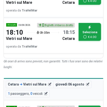
€
4.00
Vietri sul Mare
Cetara
operata da
TraVelMar
Aliscafo
06/08/2026
Biglietti imbarco diretto
18:10
18:15
Seleziona
0h 05m
€
4.00
Vietri sul Mare
Cetara
operata da
TraVelMar
Gli orari di arrivo sono previsti, non garantiti. Tutti i fusi orari sono dei relativi
luoghi.
Cetara
➜
Vietri sul Mare
giovedì 06 agosto
1
passeggero
,
0
veicoli