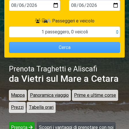
Passeggeri e veicolo
1
passeggero
,
0
veicoli
Cerca
Prenota Traghetti e Aliscafi
da Vietri sul Mare
a Cetara
Mappa
Panoramica viaggio
Prime e ultime corse
Prezzi
Tabella orari
Prenota
Scopri i vantaggi di prenotare con noi