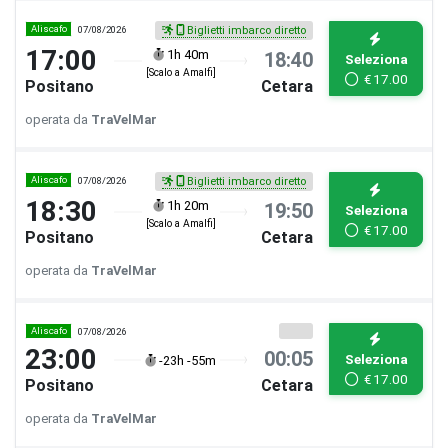
Aliscafo
07/08/2026
Biglietti imbarco diretto
17:00
1h 40m
18:40
Seleziona
[Scalo a Amalfi]
€
17.00
Positano
Cetara
operata da
TraVelMar
Aliscafo
07/08/2026
Biglietti imbarco diretto
18:30
1h 20m
19:50
Seleziona
[Scalo a Amalfi]
€
17.00
Positano
Cetara
operata da
TraVelMar
Aliscafo
07/08/2026
23:00
00:05
Seleziona
-23h -55m
€
17.00
Positano
Cetara
operata da
TraVelMar