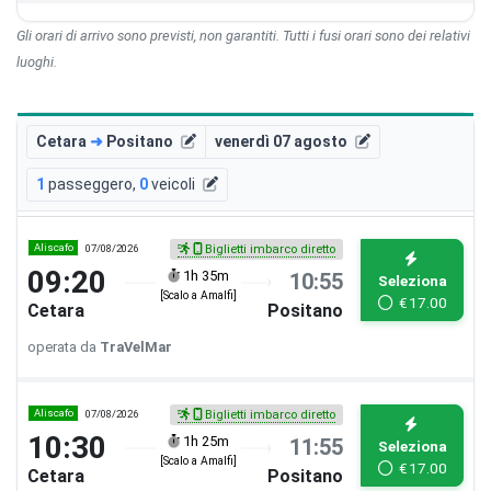
Gli orari di arrivo sono previsti, non garantiti. Tutti i fusi orari sono dei relativi
luoghi.
Cetara
➜
Positano
venerdì 07 agosto
1
passeggero
,
0
veicoli
Aliscafo
07/08/2026
Biglietti imbarco diretto
09:20
1h 35m
10:55
Seleziona
[Scalo a Amalfi]
€
17.00
Cetara
Positano
operata da
TraVelMar
Aliscafo
07/08/2026
Biglietti imbarco diretto
10:30
1h 25m
11:55
Seleziona
[Scalo a Amalfi]
€
17.00
Cetara
Positano