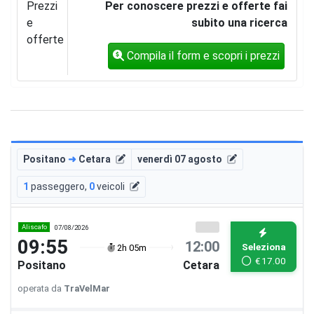
Prezzi
Per conoscere prezzi e offerte fai
e
subito una ricerca
offerte
Compila il form e scopri i prezzi
Positano
➜
Cetara
venerdì 07 agosto
1
passeggero
,
0
veicoli
Aliscafo
07/08/2026
09:55
12:00
Seleziona
2h 05m
€
17.00
Positano
Cetara
operata da
TraVelMar