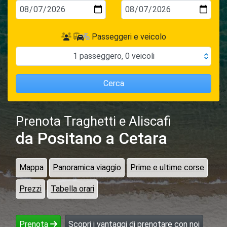
Passeggeri e veicolo
1
passeggero
,
0
veicoli
Cerca
Prenota Traghetti e Aliscafi
da Positano
a Cetara
Mappa
Panoramica viaggio
Prime e ultime corse
Prezzi
Tabella orari
Prenota
Scopri i vantaggi di prenotare con noi