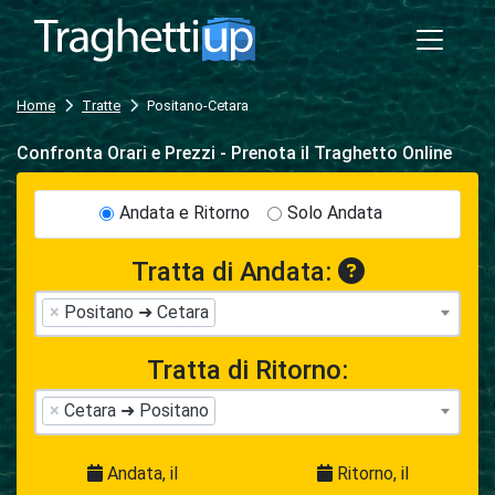
Home
Tratte
Positano-Cetara
Confronta Orari e Prezzi - Prenota il Traghetto Online
Andata e Ritorno
Solo Andata
Tratta di Andata:
×
Positano ➜ Cetara
Tratta di Ritorno:
×
Cetara ➜ Positano
Andata, il
Ritorno, il