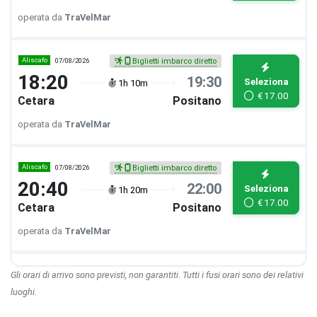
operata da
TraVelMar
Aliscafo
07/08/2026
Biglietti imbarco diretto
18:20
19:30
Seleziona
1h 10m
€
17.00
Cetara
Positano
operata da
TraVelMar
Aliscafo
07/08/2026
Biglietti imbarco diretto
20:40
22:00
Seleziona
1h 20m
€
17.00
Cetara
Positano
operata da
TraVelMar
Gli orari di arrivo sono previsti, non garantiti. Tutti i fusi orari sono dei relativi
luoghi.