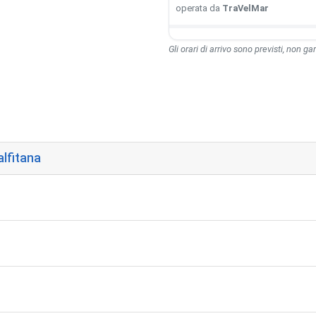
operata da
TraVelMar
Gli orari di arrivo sono previsti, non gara
lfitana