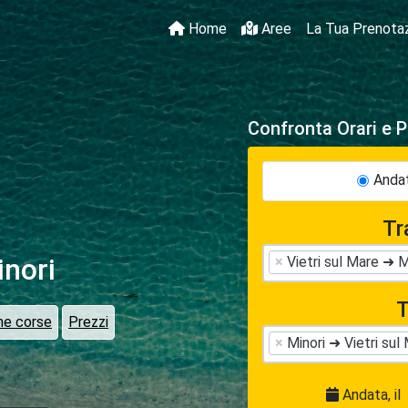
Home
Aree
La Tua Prenota
Confronta Orari e P
Andat
Tr
inori
×
Vietri sul Mare ➜ M
T
me corse
Prezzi
×
Minori ➜ Vietri sul
Andata, il