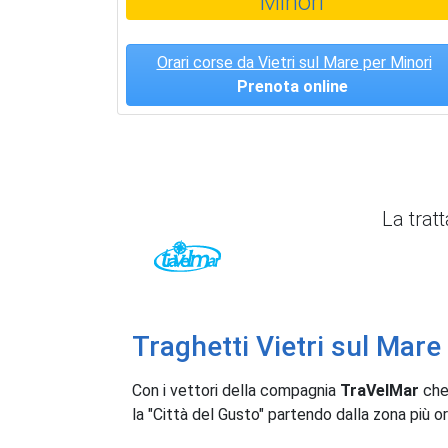
Minori
Orari corse da Vietri sul Mare per Minori
Prenota online
La trat
TraVelMar
Traghetti Vietri sul Mare 
Con i vettori della compagnia
TraVelMar
che
la "Città del Gusto" partendo dalla zona più o