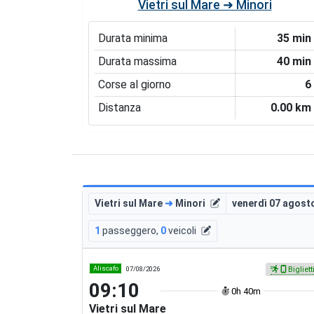
Vietri sul Mare ➜ Minori
Durata minima
35 min
Durata massima
40 min
Corse al giorno
6
Distanza
0.00 km
Vietri sul Mare
➜
Minori
venerdì 07 agost
1
passeggero
,
0
veicoli
Aliscafo
07/08/2026
Bigliett
09:10
0h 40m
Vietri sul Mare