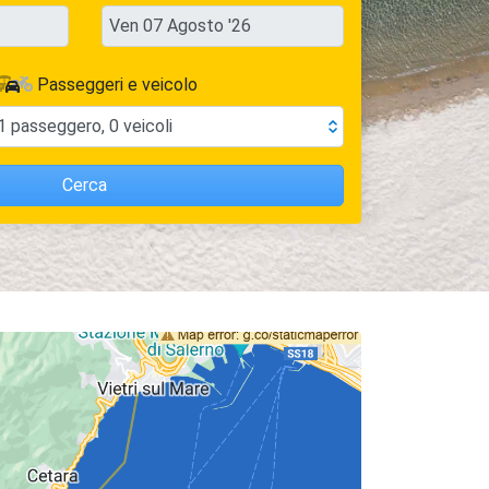
Passeggeri e veicolo
1
passeggero
,
0
veicoli
Cerca