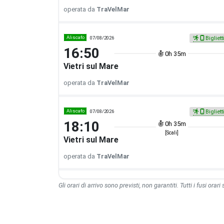
operata da
TraVelMar
Aliscafo
07/08/2026
Bigliett
16:50
0h 35m
Vietri sul Mare
operata da
TraVelMar
Aliscafo
07/08/2026
Bigliett
18:10
0h 35m
[Scali]
Vietri sul Mare
operata da
TraVelMar
Gli orari di arrivo sono previsti, non garantiti. Tutti i fusi orari