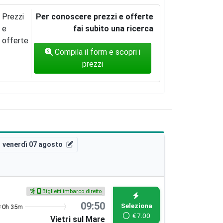
Prezzi
Per conoscere prezzi e offerte
e
fai subito una ricerca
offerte
Compila il form e scopri i
prezzi
venerdì 07 agosto
Biglietti imbarco diretto
09:50
Seleziona
0h 35m
€
7.00
Vietri sul Mare