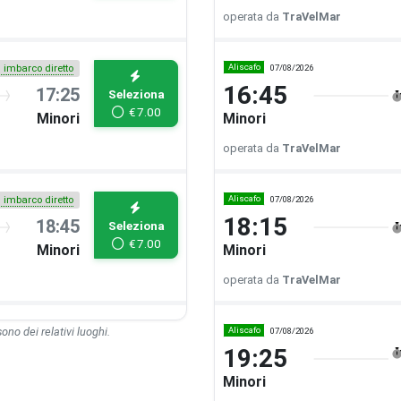
operata da
TraVelMar
Aliscafo
07/08/2026
i imbarco diretto
16:45
17:25
Seleziona
€
7.00
Minori
Minori
operata da
TraVelMar
Aliscafo
07/08/2026
i imbarco diretto
18:15
18:45
Seleziona
€
7.00
Minori
Minori
operata da
TraVelMar
 sono dei relativi luoghi.
Aliscafo
07/08/2026
19:25
Minori