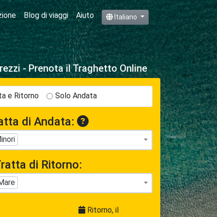
zione
Blog di viaggi
Aiuto
Italiano
rezzi - Prenota il Traghetto Online
a e Ritorno
Solo Andata
atta di Andata:
inori
ratta di Ritorno:
 Mare
Ritorno, il