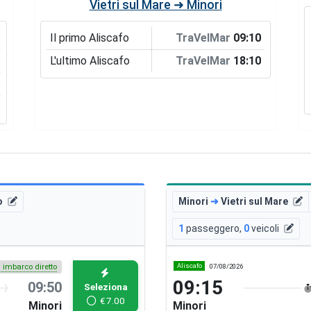
Vietri sul Mare ➜ Minori
Il primo Aliscafo
TraVelMar
09:10
L'ultimo Aliscafo
TraVelMar
18:10
o
Minori
➜
Vietri sul Mare
1
passeggero
,
0
veicoli
Aliscafo
07/08/2026
i imbarco diretto
09:15
09:50
Seleziona
€
7.00
Minori
Minori