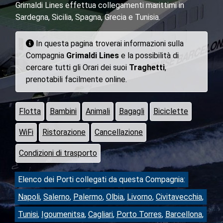
Grimaldi Lines effettua collegamenti marittimi in
Sardegna, Sicilia, Spagna, Grecia e Tunisia.
In questa pagina troverai informazioni sulla
Compagnia
Grimaldi Lines
e la possibilità di
cercare tutti gli Orari dei suoi
Traghetti
,
prenotabili facilmente online.
Flotta
Bambini
Animali
Bagagli
Biciclette
WiFi
Ristorazione
Cancellazione
Condizioni di trasporto
Elenco dei Porti collegati da questa Compagnia:
Napoli
,
Salerno
,
Palermo
,
Olbia
,
Livorno
,
Civitavecchia
,
Tunisi
,
Igoumenitsa
,
Cagliari
,
Porto Torres
,
Barcellona
,