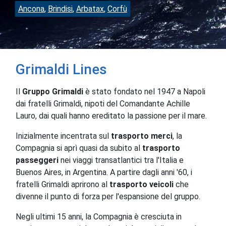
Ancona
,
Brindisi
,
Arbatax
,
Corfù
Grimaldi Lines
Il
Gruppo Grimaldi
è stato fondato nel 1947 a Napoli
dai fratelli Grimaldi, nipoti del Comandante Achille
Lauro, dai quali hanno ereditato la passione per il mare.
Inizialmente incentrata sul
trasporto merci
, la
Compagnia si aprì quasi da subito al
trasporto
passeggeri
nei viaggi transatlantici tra l'Italia e
Buenos Aires, in Argentina. A partire dagli anni '60, i
fratelli Grimaldi aprirono al
trasporto veicoli
che
divenne il punto di forza per l'espansione del gruppo.
Negli ultimi 15 anni, la Compagnia è cresciuta in