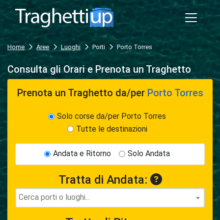
Home
Aree
Luoghi
Porti
Porto Torres
Consulta gli Orari e Prenota un Traghetto
Prenota un Traghetto
da/per
Porto Torres
Solo corse da/per Porto Torres
Tutte le destinazioni
Andata e Ritorno
Solo Andata
Tratta di Andata: