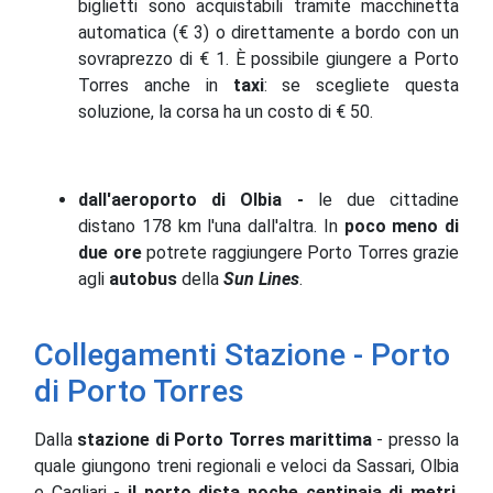
biglietti sono acquistabili tramite macchinetta
automatica (€ 3) o direttamente a bordo con un
sovraprezzo di € 1. È possibile giungere a Porto
Torres anche in
taxi
: se scegliete questa
soluzione, la corsa ha un costo di € 50.
dall'aeroporto di Olbia -
le due cittadine
distano 178 km l'una dall'altra. In
poco meno di
due ore
potrete raggiungere Porto Torres grazie
agli
autobus
della
Sun Lines
.
Collegamenti Stazione - Porto
di Porto Torres
Dalla
stazione di Porto Torres marittima
- presso la
quale giungono treni regionali e veloci da Sassari, Olbia
e Cagliari -
il porto dista poche centinaia di metri
.