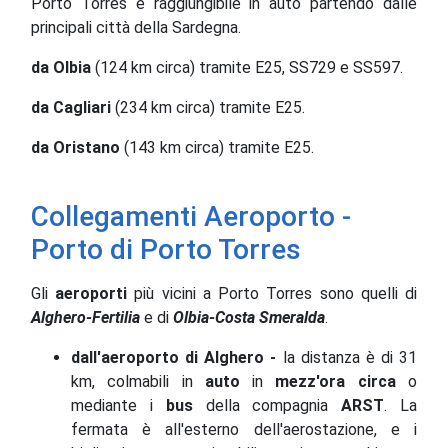
Porto Torres è raggiungibile in auto partendo dalle
principali città della Sardegna.
da Olbia
(124 km circa) tramite E25, SS729 e SS597.
da Cagliari
(234 km circa) tramite E25.
da Oristano
(143 km circa) tramite E25.
Collegamenti Aeroporto -
Porto di Porto Torres
Gli
aeroporti
più vicini a Porto Torres sono quelli di
Alghero-Fertilia
e di
Olbia-Costa Smeralda
.
dall'aeroporto di Alghero -
la distanza è di 31
km, colmabili in
auto
in
mezz'ora circa
o
mediante i
bus
della compagnia
ARST
. La
fermata è all'esterno dell'aerostazione, e i