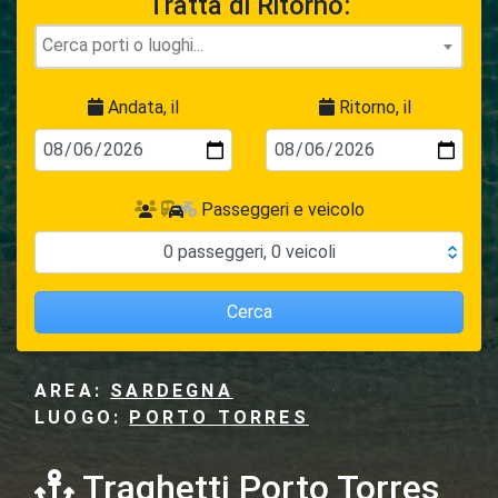
Tratta di Ritorno:
Andata, il
Ritorno, il
Passeggeri e veicolo
0
passeggeri
,
0
veicoli
Cerca
AREA:
SARDEGNA
LUOGO:
PORTO TORRES
Traghetti Porto Torres