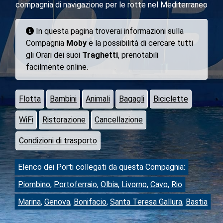
compagnia di navigazione per le rotte nel Mediterraneo
In questa pagina troverai informazioni sulla
Compagnia
Moby
e la possibilità di cercare tutti
gli Orari dei suoi
Traghetti
, prenotabili
facilmente online.
Flotta
Bambini
Animali
Bagagli
Biciclette
WiFi
Ristorazione
Cancellazione
Condizioni di trasporto
Elenco dei Porti collegati da questa Compagnia:
Piombino
,
Portoferraio
,
Olbia
,
Livorno
,
Cavo
,
Rio
Marina
,
Genova
,
Bonifacio
,
Santa Teresa Gallura
,
Bastia