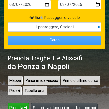
Passeggeri e veicolo
1
passeggero
,
0
veicoli
Cerca
Prenota Traghetti e Aliscafi
da Ponza
a Napoli
Mappa
Panoramica viaggio
Prime e ultime corse
Prezzi
Tabella orari
Prenota
Scopri i vantaggi di prenotare con noi