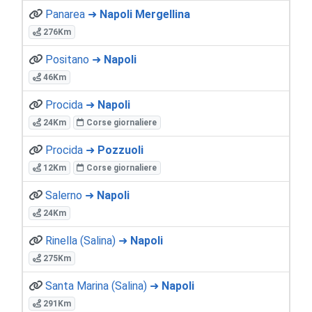
Panarea ➜
Napoli Mergellina
276Km
Positano ➜
Napoli
46Km
Procida ➜
Napoli
24Km
Corse giornaliere
Procida ➜
Pozzuoli
12Km
Corse giornaliere
Salerno ➜
Napoli
24Km
Rinella (Salina) ➜
Napoli
275Km
Santa Marina (Salina) ➜
Napoli
291Km