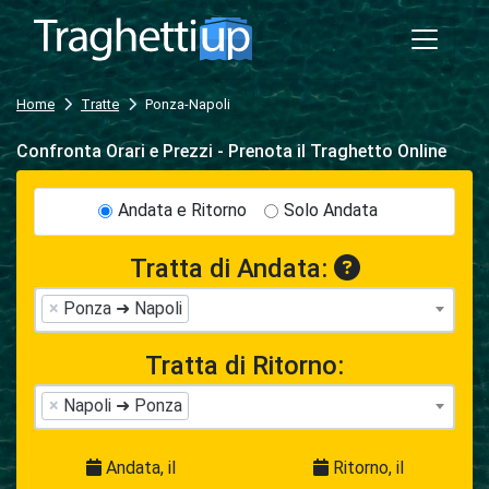
Home
Tratte
Ponza-Napoli
Confronta Orari e Prezzi - Prenota il Traghetto Online
Andata e Ritorno
Solo Andata
Tratta di Andata:
×
Ponza ➜ Napoli
Tratta di Ritorno:
×
Napoli ➜ Ponza
Andata, il
Ritorno, il