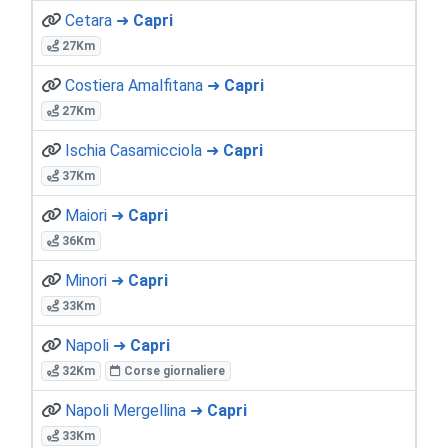
Cetara ➜
Capri
27Km
Costiera Amalfitana ➜
Capri
27Km
Ischia Casamicciola ➜
Capri
37Km
Maiori ➜
Capri
36Km
Minori ➜
Capri
33Km
Napoli ➜
Capri
32Km
Corse giornaliere
Napoli Mergellina ➜
Capri
33Km