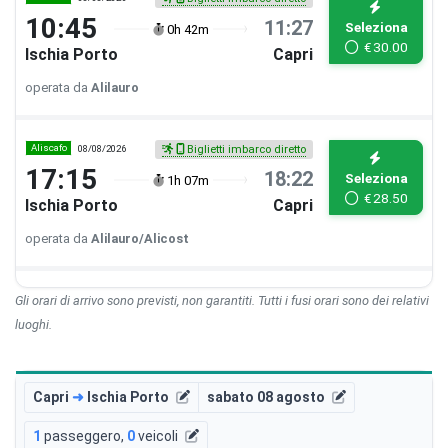
10:45
11:27
Seleziona
0h 42m
€
30.00
Ischia Porto
Capri
operata da
Alilauro
Aliscafo
08/08/2026
Biglietti imbarco diretto
17:15
18:22
Seleziona
1h 07m
€
28.50
Ischia Porto
Capri
operata da
Alilauro/Alicost
Gli orari di arrivo sono previsti, non garantiti. Tutti i fusi orari sono dei relativi
luoghi.
Capri
➜
Ischia Porto
sabato 08 agosto
1
passeggero
,
0
veicoli