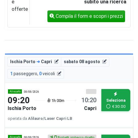
e
subito una ricerca
offerte
Compila il form e scopri i prezzi
Ischia Porto
➜
Capri
sabato 08 agosto
1
passeggero
,
0
veicoli
Aliscafo
08/08/2026
09:20
10:20
Seleziona
1h 00m
€
30.00
Ischia Porto
Capri
operata da
Alilauro/Laser Capri LB
Aliscafo
08/08/2026
Biglietti imbarco diretto