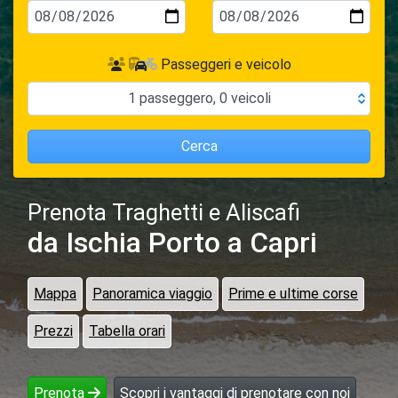
Passeggeri e veicolo
1
passeggero
,
0
veicoli
Cerca
Prenota Traghetti e Aliscafi
da Ischia Porto
a Capri
Mappa
Panoramica viaggio
Prime e ultime corse
Prezzi
Tabella orari
Prenota
Scopri i vantaggi di prenotare con noi