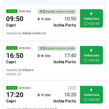
Aliscafo
08/08/2026
Biglietti imbarco diretto
09:50
10:50
Seleziona
1h 00m
€
23.50
Capri
Ischia Porto
operata da
Alilauro/Alicost
Aliscafo
08/08/2026
Biglietti imbarco diretto
16:50
17:40
Seleziona
0h 50m
€
30.00
Capri
Ischia Porto
operata da
Alilauro
GIUNONE JET
Aliscafo
08/08/2026
17:20
18:20
Seleziona
1h 00m
€
30.00
Capri
Ischia Porto