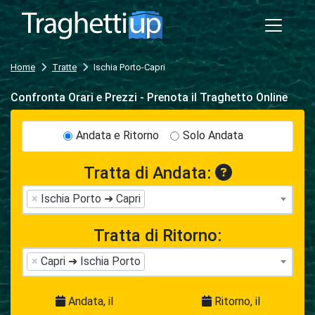
Home
Tratte
Ischia Porto-Capri
Confronta Orari e Prezzi - Prenota il Traghetto Online
Andata e Ritorno
Solo Andata
Tratta di Andata:
×
Ischia Porto ➜ Capri
Tratta di Ritorno:
×
Capri ➜ Ischia Porto
Andata, il
Ritorno, il