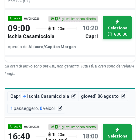
PRINCESS (LBL)
Aliscafo
06/08/2026
Biglietti imbarco diretto
09:00
10:20
Seleziona
1h 20m
€
30.00
Ischia Casamicciola
Capri
operata da
Alilauro/Capitan Morgan
Gli orari di arrivo sono previsti, non garantiti. Tutti i fusi orari sono dei relativi
luoghi.
Capri
➜
Ischia Casamicciola
giovedì 06 agosto
1
passeggero
,
0
veicoli
Aliscafo
06/08/2026
Biglietti imbarco diretto
16:40
1h 20m
18:00
Seleziona