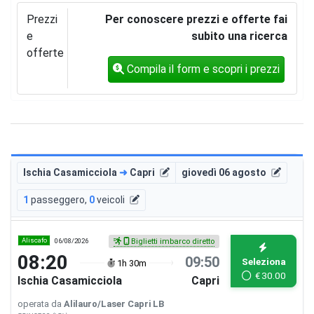
Prezzi
Per conoscere prezzi e offerte fai
e
subito una ricerca
offerte
Compila il form e scopri i prezzi
Ischia Casamicciola
➜
Capri
giovedì 06 agosto
1
passeggero
,
0
veicoli
Aliscafo
06/08/2026
Biglietti imbarco diretto
08:20
09:50
Seleziona
1h 30m
€
30.00
Ischia Casamicciola
Capri
operata da
Alilauro/Laser Capri LB