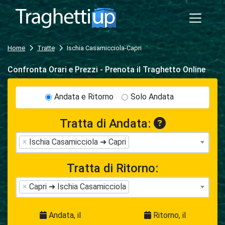
Home
Tratte
Ischia Casamicciola-Capri
Confronta Orari e Prezzi - Prenota il Traghetto Online
Andata e Ritorno
Solo Andata
Tratta di Andata:
×
Ischia Casamicciola ➜ Capri
Tratta di Ritorno:
×
Capri ➜ Ischia Casamicciola
Andata, il
Ritorno, il