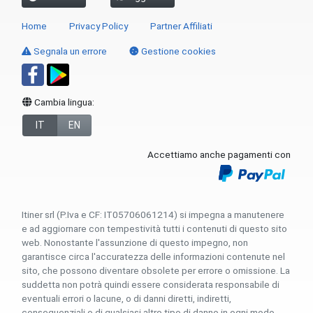
Home
Privacy Policy
Partner Affiliati
Segnala un errore
Gestione cookies
Cambia lingua:
IT
EN
Accettiamo anche pagamenti con
Itiner srl (P.Iva e CF: IT05706061214) si impegna a manutenere
e ad aggiornare con tempestività tutti i contenuti di questo sito
web. Nonostante l'assunzione di questo impegno, non
garantisce circa l'accuratezza delle informazioni contenute nel
sito, che possono diventare obsolete per errore o omissione. La
suddetta non potrà quindi essere considerata responsabile di
eventuali errori o lacune, o di danni diretti, indiretti,
consequenziali o di qualsiasi altro tipo di danno in ogni modo