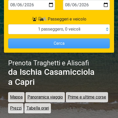
Passeggeri e veicolo
1
passeggero
,
0
veicoli
Cerca
Prenota Traghetti e Aliscafi
da Ischia Casamicciola
a Capri
Mappa
Panoramica viaggio
Prime e ultime corse
Prezzi
Tabella orari