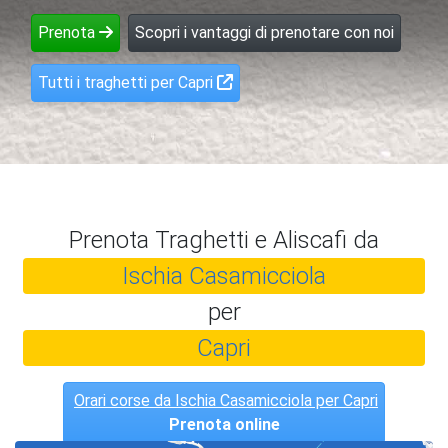
Prenota
Scopri i vantaggi di prenotare con noi
Tutti i traghetti per Capri
Prenota Traghetti e Aliscafi da
Ischia Casamicciola
per
Capri
Orari corse da Ischia Casamicciola per Capri
Prenota online