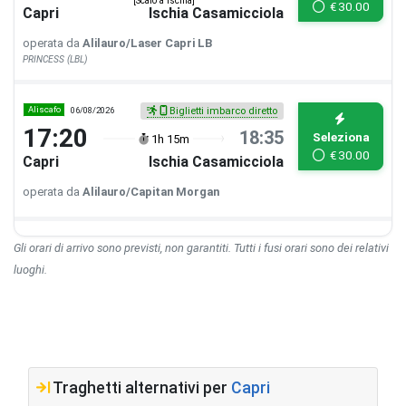
[Scalo a Ischia]
€
30.00
Capri
Ischia Casamicciola
operata da
Alilauro/Laser Capri LB
PRINCESS (LBL)
Aliscafo
06/08/2026
Biglietti imbarco diretto
17:20
18:35
Seleziona
1h 15m
€
30.00
Capri
Ischia Casamicciola
operata da
Alilauro/Capitan Morgan
Gli orari di arrivo sono previsti, non garantiti. Tutti i fusi orari sono dei relativi
luoghi.
Traghetti alternativi per
Capri