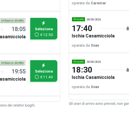
operata da
Caremar
Aliscafo
08/08/2026
i imbarco diretto
17:40
18:05
Seleziona
€
12.50
Ischia Casamicciola
Casamicciola
operata da
Snav
Aliscafo
08/08/2026
i imbarco diretto
18:30
19:55
Seleziona
€
11.40
Ischia Casamicciola
Casamicciola
operata da
Snav
Gli orari di arrivo sono previsti, non gara
 sono dei relativi luoghi.