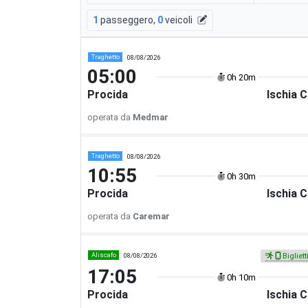
1
passeggero
,
0
veicoli
Traghetto
08/08/2026
05:00
0h 20m
Procida
Ischia 
operata da
Medmar
Traghetto
08/08/2026
10:55
0h 30m
Procida
Ischia 
operata da
Caremar
Aliscafo
08/08/2026
Bigliett
17:05
0h 10m
Procida
Ischia 