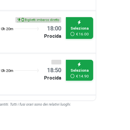
Biglietti imbarco diretto
18:00
Seleziona
0h 20m
€
16.00
Procida
18:50
Seleziona
0h 20m
€
14.90
Procida
ntiti. Tutti i fusi orari sono dei relativi luoghi.