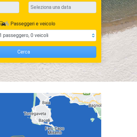
Passeggeri e veicolo
1
passeggero
,
0
veicoli
Cerca