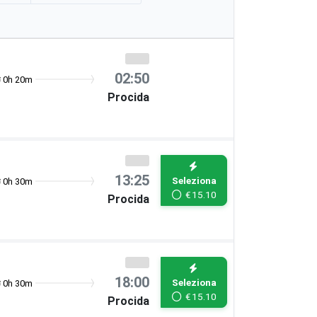
02:50
0h 20m
Procida
13:25
Seleziona
0h 30m
€
15.10
Procida
18:00
Seleziona
0h 30m
€
15.10
Procida