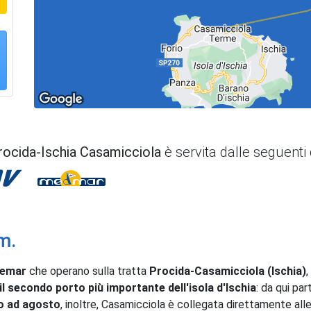
rocida-Ischia Casamicciola
è servita dalle seguent
Snav
Medmar
m.
remar
che operano sulla tratta
Procida-Casamicciola (Ischia)
il secondo porto più importante dell'isola d'Ischia
: da qui pa
o ad agosto
, inoltre, Casamicciola è collegata direttamente alle