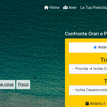
Home
Aree
La Tua Prenota
Confronta Orari e P
Andat
Tr
×
Procida ➜ Ischia C
T
me corse
Prezzi
×
Ischia Casamicciol
Andata, il