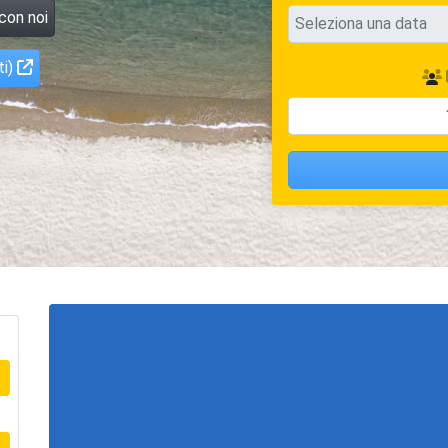
 con noi
ti)