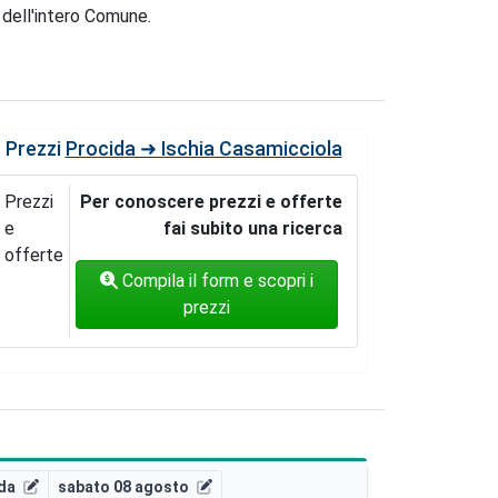
e dell'intero Comune.
Prezzi
Procida ➜ Ischia Casamicciola
Prezzi
Per conoscere prezzi e offerte
e
fai subito una ricerca
offerte
Compila il form e scopri i
prezzi
da
sabato 08 agosto