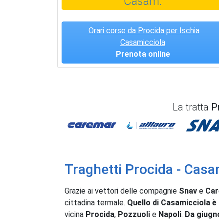
Casam.
Orari corse da Procida per Ischia
Casamicciola
Prenota online
La tratta
P
Caremar
Alilauro
Traghetti Procida - Casa
Grazie ai vettori delle compagnie
Snav
e
Ca
cittadina termale.
Quello di Casamicciola è 
vicina
Procida
,
Pozzuoli
e
Napoli
.
Da giugn