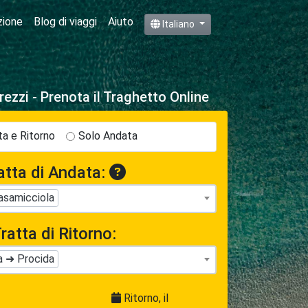
zione
Blog di viaggi
Aiuto
Italiano
rezzi - Prenota il Traghetto Online
a e Ritorno
Solo Andata
atta di Andata:
asamicciola
ratta di Ritorno:
a ➜ Procida
Ritorno, il