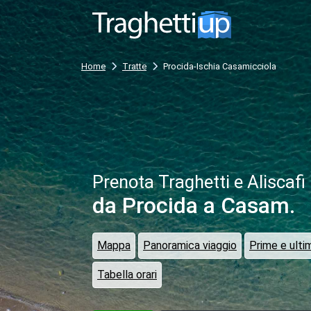
Home
Tratte
Procida-Ischia Casamicciola
Prenota Traghetti e Aliscafi
da Procida
a Casam.
Mappa
Panoramica viaggio
Prime e ulti
Tabella orari