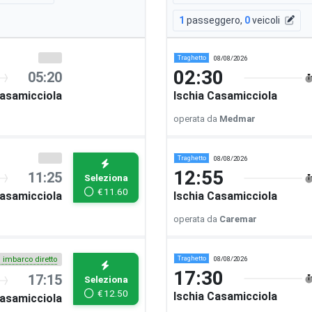
1
passeggero
,
0
veicoli
Traghetto
08/08/2026
02:30
05:20
Casamicciola
Ischia Casamicciola
operata da
Medmar
Traghetto
08/08/2026
12:55
11:25
Seleziona
€
11.60
Casamicciola
Ischia Casamicciola
operata da
Caremar
Traghetto
08/08/2026
i imbarco diretto
17:30
17:15
Seleziona
€
12.50
Ischia Casamicciola
Casamicciola