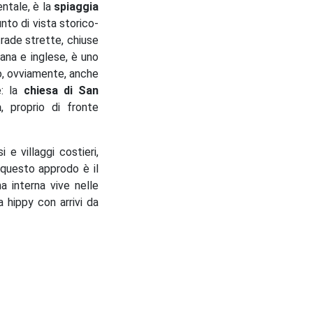
entale, è la
spiaggia
unto di vista storico-
strade strette, chiuse
iana e inglese, è uno
io, ovviamente, anche
e: la
chiesa di San
a
, proprio di fronte
 e villaggi costieri,
 questo approdo è il
ma interna vive nelle
 hippy con arrivi da