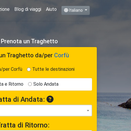
zione
Blog di viaggi
Aiuto
Italiano
e Prenota un Traghetto
un Traghetto
da/per
Corfù
a/per Corfù
Tutte le destinazioni
a e Ritorno
Solo Andata
atta di Andata:
ratta di Ritorno: