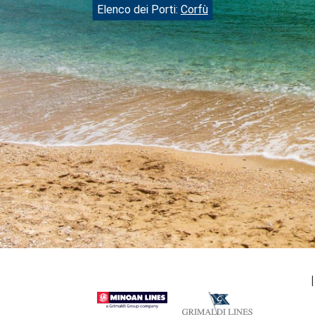
Elenco dei Porti:
Corfù