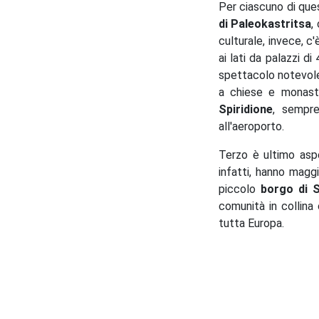
Per ciascuno di ques
di Paleokastritsa
,
culturale, invece, c'
ai lati da palazzi d
spettacolo notevole
a chiese e monaste
Spiridione
, sempre
all'aeroporto.
Terzo è ultimo aspet
infatti, hanno magg
piccolo
borgo di S
comunità in collin
tutta Europa.