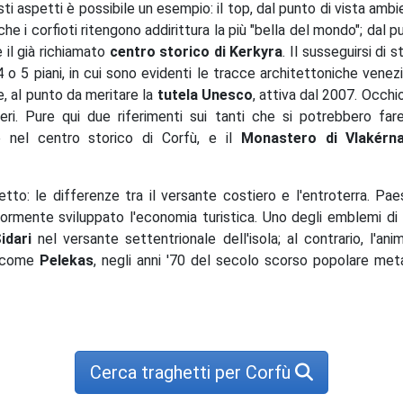
ti aspetti è possibile un esempio: il top, dal punto di vista ambi
 che i corfioti ritengono addirittura la più "bella del mondo"; dal p
è il già richiamato
centro storico di Kerkyra
. Il susseguirsi di 
i 4 o 5 piani, in cui sono evidenti le tracce architettoniche venez
, al punto da meritare la
tutela Unesco
, attiva dal 2007. Occh
ri. Pure qui due riferimenti sui tanti che si potrebbero far
 nel centro storico di Corfù, e il
Monastero di Vlakérn
to: le differenze tra il versante costiero e l'entroterra. Paesi
iormente sviluppato l'economia turistica. Uno degli emblemi di
idari
nel versante settentrionale dell'isola; al contrario, l'ani
a come
Pelekas
, negli anni '70 del secolo scorso popolare meta
Cerca traghetti per Corfù