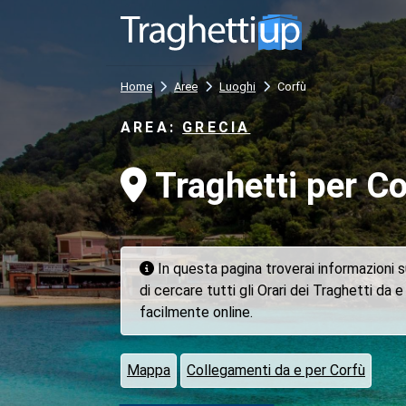
Home
Aree
Luoghi
Corfù
AREA:
GRECIA
Traghetti per Co
In questa pagina troverai informazioni su
di cercare tutti gli Orari dei Traghetti da e
facilmente online.
Mappa
Collegamenti da e per Corfù