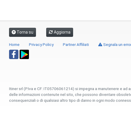
Torna su
Aggiorna
Home
Privacy Policy
Partner Affiliati
Segnala un erro
Itiner srl (P.Iva e CF: IT05706061214) si impegna a manutenere e ad a
delle informazioni contenute nel sito, che possono diventare obsolete p
consequenziali o di qualsiasi altro tipo di danno in ogni modo connesso