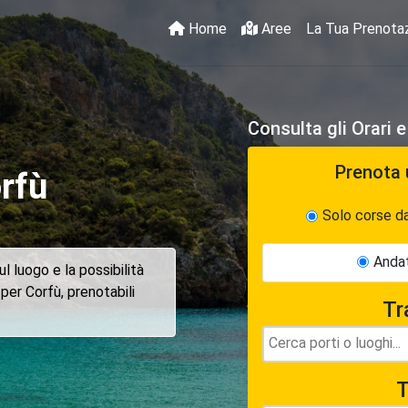
Home
Aree
La Tua Prenota
Consulta gli Orari 
Prenota 
rfù
Solo corse d
Andat
l luogo e la possibilità
 per Corfù, prenotabili
Tr
T