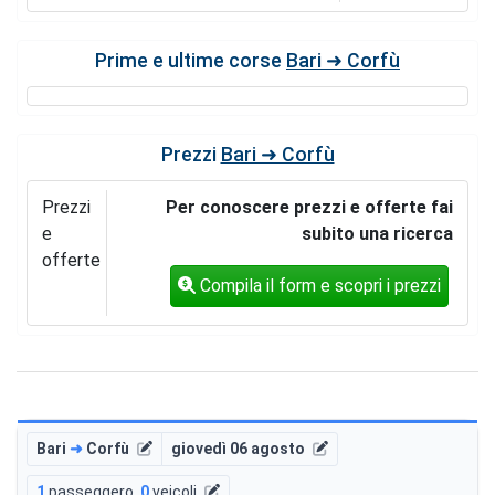
Prime e ultime corse
Bari ➜ Corfù
Prezzi
Bari ➜ Corfù
Prezzi
Per conoscere prezzi e offerte fai
e
subito una ricerca
offerte
Compila il form e scopri i prezzi
Bari
➜
Corfù
giovedì 06 agosto
1
passeggero
,
0
veicoli