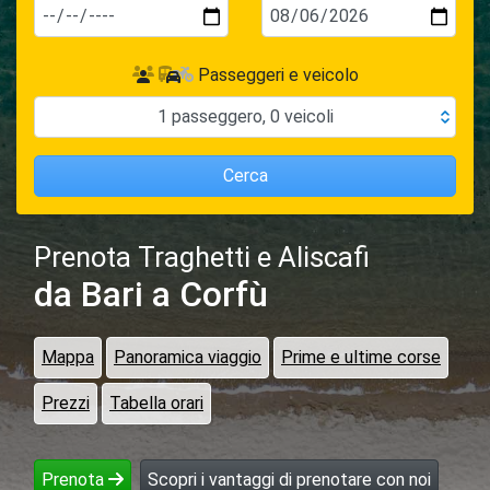
Passeggeri e veicolo
1
passeggero
,
0
veicoli
Cerca
Prenota Traghetti e Aliscafi
da Bari
a Corfù
Mappa
Panoramica viaggio
Prime e ultime corse
Prezzi
Tabella orari
Prenota
Scopri i vantaggi di prenotare con noi