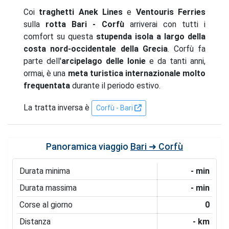
Coi
traghetti Anek Lines
e
Ventouris
Ferries
sulla
rotta Bari - Corfù
arriverai con tutti i
comfort su questa
stupenda isola a largo della
costa nord-occidentale della Grecia
. Corfù fa
parte dell'
arcipelago delle Ionie
e da tanti anni,
ormai, è una
meta turistica internazionale molto
frequentata
durante il periodo estivo.
La tratta inversa è
Corfù - Bari
Panoramica viaggio
Bari ➜ Corfù
Durata minima
- min
Durata massima
- min
Corse al giorno
0
Distanza
- km