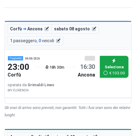
Corfù
➜
Ancona
sabato 08 agosto
1
passeggero
,
0
veicoli
Traghetto
08/08/2026
23:00
16:30
Seleziona
18h 30m
€
103.00
Corfù
Ancona
operata da
Grimaldi Lines
MV FLORENCIA
Gli orari di arrivo sono previsti, non garantiti. Tutti i fusi orari sono dei relativi
luoghi.