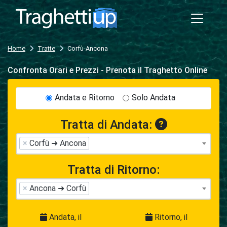
Home
Tratte
Corfù-Ancona
Confronta Orari e Prezzi - Prenota il Traghetto Online
Andata e Ritorno
Solo Andata
Tratta di Andata:
×
Corfù ➜ Ancona
Tratta di Ritorno:
×
Ancona ➜ Corfù
Andata, il
Ritorno, il