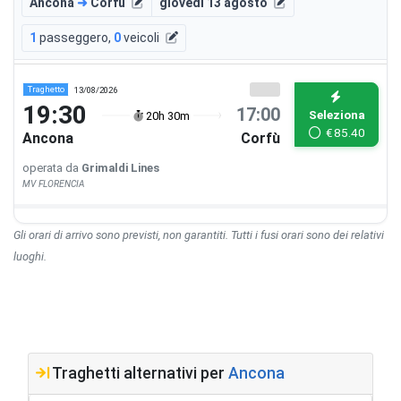
Ancona
➜
Corfù
giovedì 13 agosto
1
passeggero
,
0
veicoli
Traghetto
13/08/2026
19:30
17:00
Seleziona
20h 30m
€
85.40
Ancona
Corfù
operata da
Grimaldi Lines
MV FLORENCIA
Gli orari di arrivo sono previsti, non garantiti. Tutti i fusi orari sono dei relativi
luoghi.
Traghetti alternativi per
Ancona