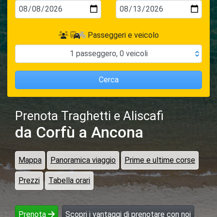
Passeggeri e veicolo
1
passeggero
,
0
veicoli
Cerca
Prenota Traghetti e Aliscafi
da Corfù
a Ancona
Mappa
Panoramica viaggio
Prime e ultime corse
Prezzi
Tabella orari
Prenota
Scopri i vantaggi di prenotare con noi