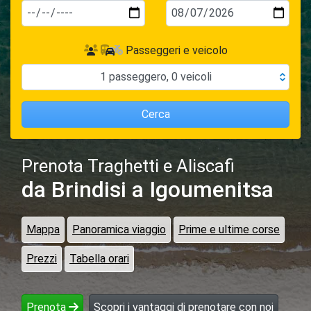
Passeggeri e veicolo
1
passeggero
,
0
veicoli
Cerca
Prenota Traghetti e Aliscafi
da Brindisi
a Igoumenitsa
Mappa
Panoramica viaggio
Prime e ultime corse
Prezzi
Tabella orari
Prenota
Scopri i vantaggi di prenotare con noi