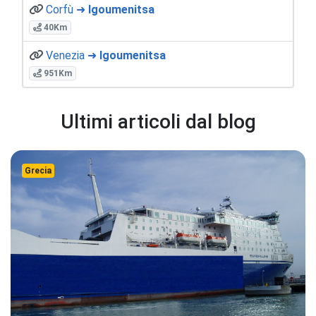
Corfù ➜
Igoumenitsa
40Km
Venezia ➜
Igoumenitsa
951Km
Ultimi articoli dal blog
Grecia