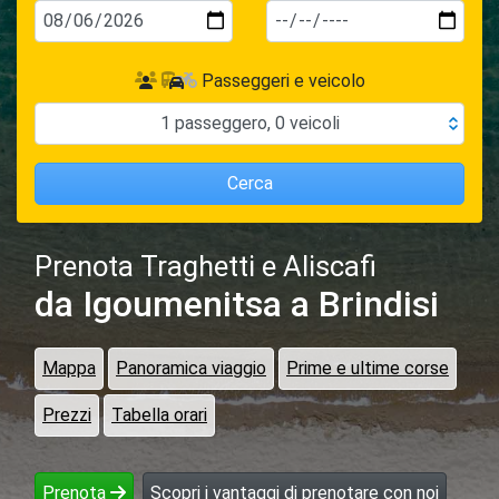
Passeggeri e veicolo
1
passeggero
,
0
veicoli
Cerca
Prenota Traghetti e Aliscafi
da Igoumenitsa
a Brindisi
Mappa
Panoramica viaggio
Prime e ultime corse
Prezzi
Tabella orari
Prenota
Scopri i vantaggi di prenotare con noi