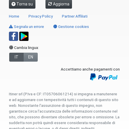
Torna su
Aggiorna
Home
Privacy Policy
Partner Affiliati
Segnala un errore
Gestione cookies
Cambia lingua:
IT
EN
Accettiamo anche pagamenti con
Itiner srl (P.Iva e CF: IT05706061214) si impegna a manutenere
e ad aggiornare con tempestività tutti i contenuti di questo sito
web. Nonostante l'assunzione di questo impegno, non
garantisce circa l'accuratezza delle informazioni contenute nel
sito, che possono diventare obsolete per errore o omissione. La
suddetta non potrà quindi essere considerata responsabile di
eventuali errori o lacune, o di danni diretti, indiretti,