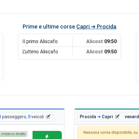
Prime e ultime corse
Capri ➜ Procida
Il primo Aliscafo
Alicost
09:50
L'ultimo Aliscafo
Alicost
09:50
1
passeggero
,
0
veicoli
Procida
➜
Capri
venerd
Nessuna corsa disponibile, su q
i imbarco diretto