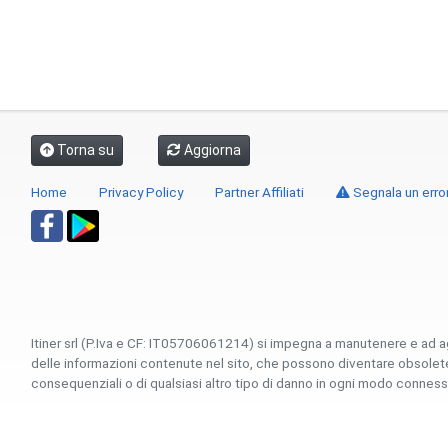
Torna su
Aggiorna
Home
Privacy Policy
Partner Affiliati
Segnala un erro
Itiner srl (P.Iva e CF: IT05706061214) si impegna a manutenere e ad a
delle informazioni contenute nel sito, che possono diventare obsolete p
consequenziali o di qualsiasi altro tipo di danno in ogni modo connesso