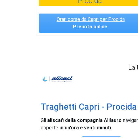
Procida
Orari corse da Capri per Procida
Prenota online
La 
Alicost
Traghetti Capri - Procida
Gli
aliscafi della compagnia Alilauro
navigan
coperte
in un'ora e venti minuti
.