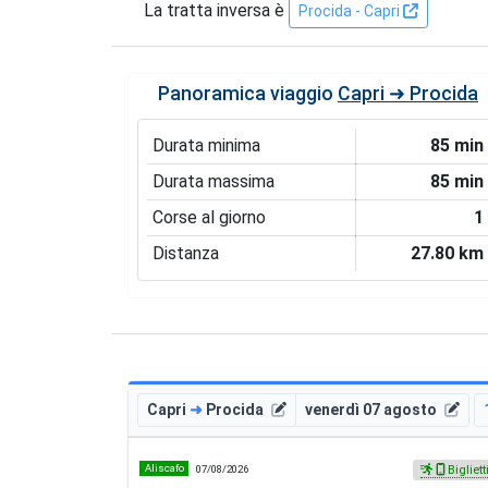
La tratta inversa è
Procida - Capri
Panoramica viaggio
Capri ➜ Procida
Durata minima
85 min
Durata massima
85 min
Corse al giorno
1
Distanza
27.80 km
Capri
➜
Procida
venerdì 07 agosto
Aliscafo
07/08/2026
Bigliett