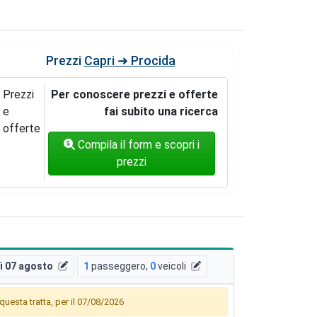
Prezzi
Capri ➜ Procida
Prezzi
Per conoscere prezzi e offerte
e
fai subito una ricerca
offerte
Compila il form e scopri i
prezzi
ì 07 agosto
1
passeggero
,
0
veicoli
uesta tratta, per il 07/08/2026