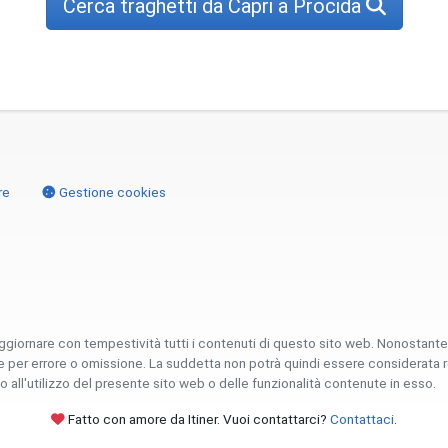
Cerca traghetti da Capri a Procida
re
Gestione cookies
ggiornare con tempestività tutti i contenuti di questo sito web. Nonostant
er errore o omissione. La suddetta non potrà quindi essere considerata respon
 all'utilizzo del presente sito web o delle funzionalità contenute in esso.
Fatto con amore da Itiner. Vuoi contattarci?
Contattaci
.