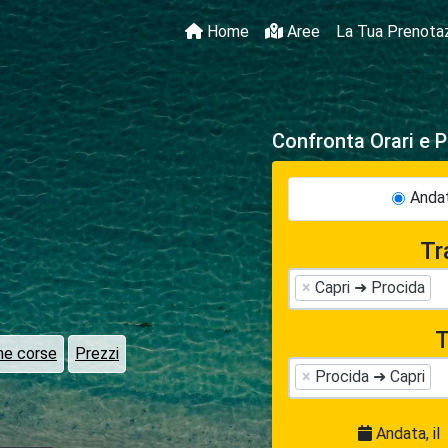
Home
Aree
La Tua Prenota
Confronta Orari e P
Andat
Tr
×
Capri ➜ Procida
T
me corse
Prezzi
×
Procida ➜ Capri
Andata, il