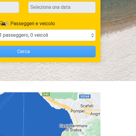
Passeggeri e veicolo
1
passeggero
,
0
veicoli
Cerca