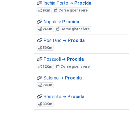
Ischia Porto ➜
Procida
9Km
Corse giornaliere
Napoli ➜
Procida
24Km
Corse giornaliere
Positano ➜
Procida
50Km
Pozzuoli ➜
Procida
12Km
Corse giornaliere
Salerno ➜
Procida
79Km
Sorrento ➜
Procida
33Km