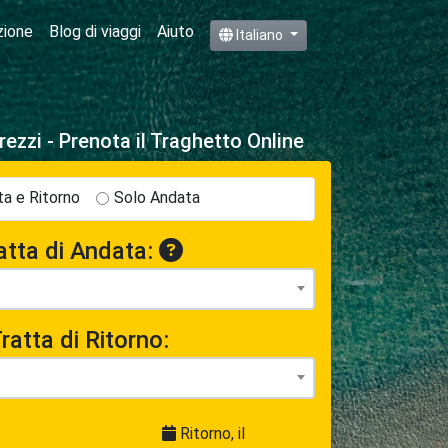
zione
Blog di viaggi
Aiuto
Italiano
rezzi - Prenota il Traghetto Online
a e Ritorno
Solo Andata
atta di Andata:
ratta di Ritorno:
Ritorno, il