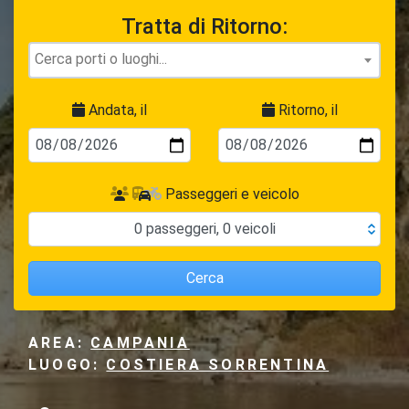
Tratta di Ritorno:
Andata, il
Ritorno, il
Passeggeri e veicolo
0
passeggeri
,
0
veicoli
Cerca
AREA:
CAMPANIA
LUOGO:
COSTIERA SORRENTINA