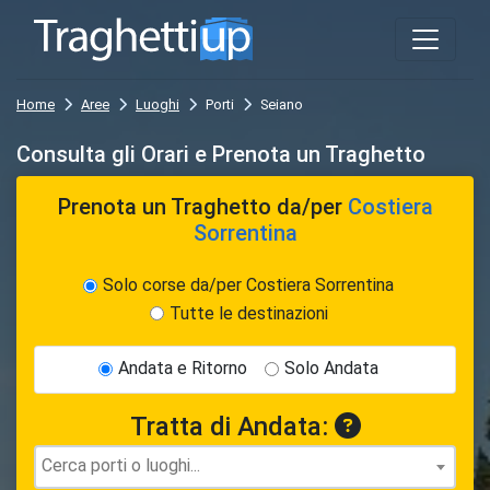
Home
Aree
Luoghi
Porti
Seiano
Consulta gli Orari e Prenota un Traghetto
Prenota un Traghetto
da/per
Costiera
Sorrentina
Solo corse da/per Costiera Sorrentina
Tutte le destinazioni
Andata e Ritorno
Solo Andata
Tratta di Andata: