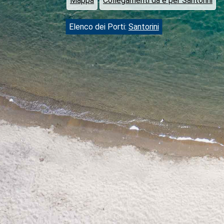
Mappa
Collegamenti da e per Santorini
Elenco dei Porti:
Santorini