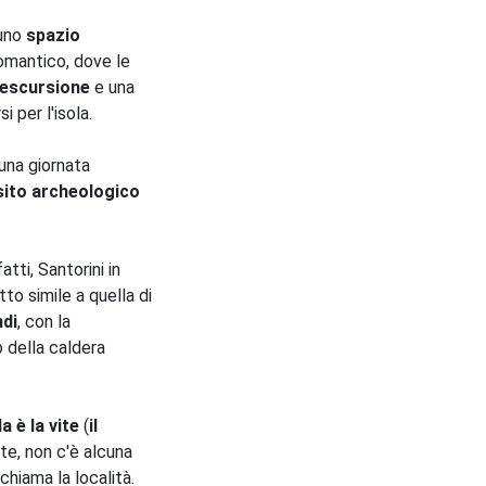
 uno
spazio
omantico, dove le
escursione
e una
si per l'isola.
una giornata
sito archeologico
fatti, Santorini in
tto simile a quella di
ndi
, con la
o della caldera
a è la vite
(
il
te, non c'è alcuna
hiama la località.