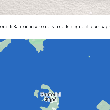
porti di
Santorini
sono serviti dalle seguenti compag