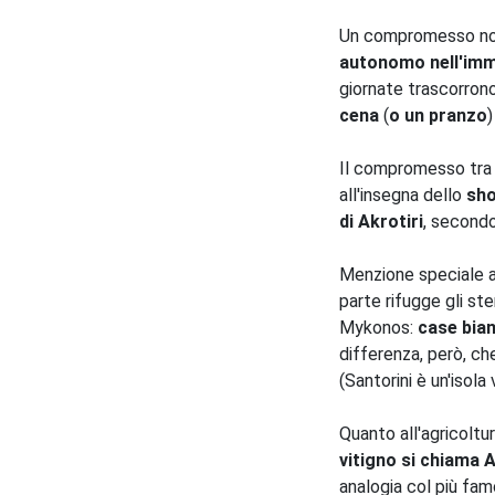
Un compromesso non s
autonomo nell'imma
giornate trascorron
cena
(
o un pranzo
)
Il compromesso tra m
all'insegna dello
sh
di Akrotiri
, secondo
Menzione speciale a
parte rifugge gli ste
Mykonos:
case bia
differenza, però, che
(Santorini è un'isola
Quanto all'agricoltura
vitigno si chiama 
analogia col più fam