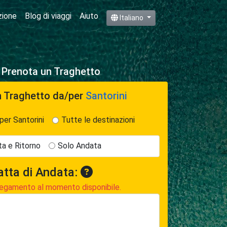
zione
Blog di viaggi
Aiuto
Italiano
e Prenota un Traghetto
n Traghetto
da/per
Santorini
per Santorini
Tutte le destinazioni
a e Ritorno
Solo Andata
atta di Andata:
egamento al momento disponibile.