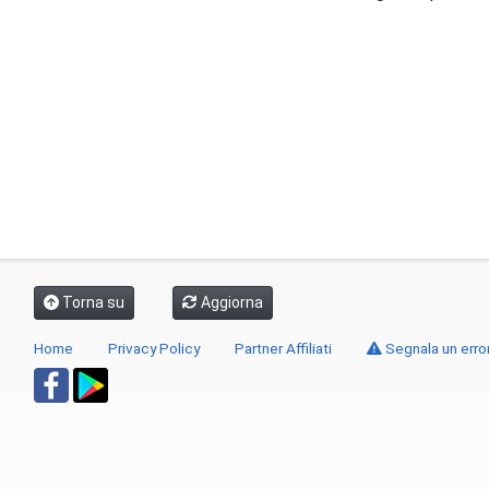
Torna su
Aggiorna
Home
Privacy Policy
Partner Affiliati
Segnala un erro