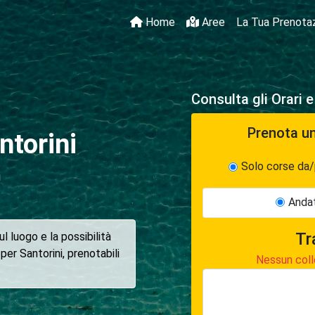
Home
Aree
La Tua Prenota
Consulta gli Orari 
Prenota u
ntorini
Solo corse da/
i
Andat
Tr
l luogo e la possibilità
 per Santorini, prenotabili
Nessun coll