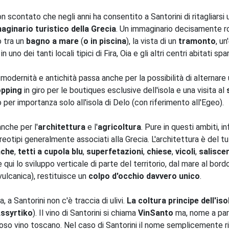
contato che negli anni ha consentito a Santorini di ritagliarsi
ginario turistico della Grecia
. Un immaginario decisamente r
o tra un
bagno a mare
(
o in piscina
), la vista di un
tramonto
, un'
 in uno dei tanti locali tipici di Fira, Oia e gli altri centri abitati spar
odernità e antichità passa anche per la possibilità di alternare 
opping
in giro per le boutiques esclusive dell'isola e una visita al
 per importanza solo all'isola di Delo (con riferimento all'Egeo).
nche per l'
architettura
e l'
agricoltura
. Pure in questi ambiti, in
reotipi generalmente associati alla Grecia. L'architettura è del tu
nche
,
tetti a cupola blu
,
superfetazioni
,
chiese
,
vicoli
,
salisce
 qui lo sviluppo verticale di parte del territorio, dal mare al bord
 vulcanica), restituisce un
colpo d'occhio davvero unico
.
, a Santorini non c'è traccia di ulivi.
La coltura principe dell'isol
Assyrtiko
). Il vino di Santorini si chiama
VinSanto
ma, nome a par
oso vino toscano. Nel caso di Santorini il nome semplicemente ric