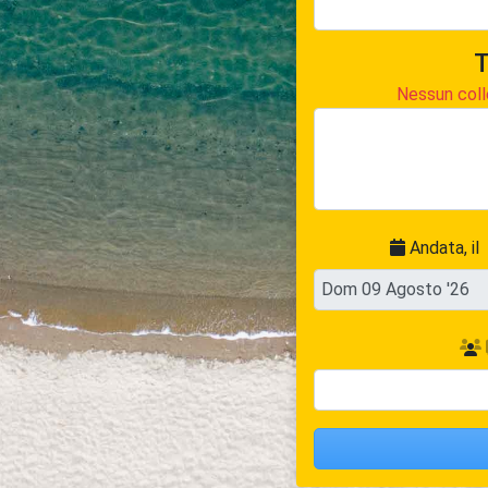
T
Nessun coll
Andata, il