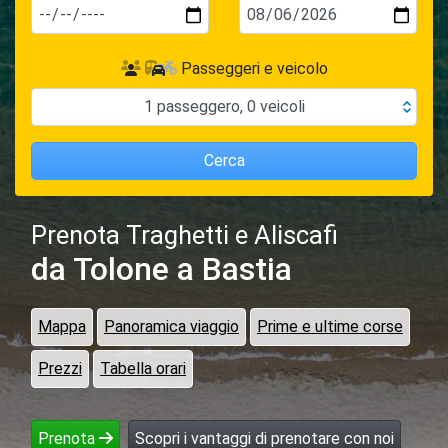
Passeggeri e veicolo
1
passeggero
,
0
veicoli
Cerca
Prenota Traghetti e Aliscafi
da Tolone
a Bastia
Mappa
Panoramica viaggio
Prime e ultime corse
Prezzi
Tabella orari
Prenota
Scopri i vantaggi di prenotare con noi