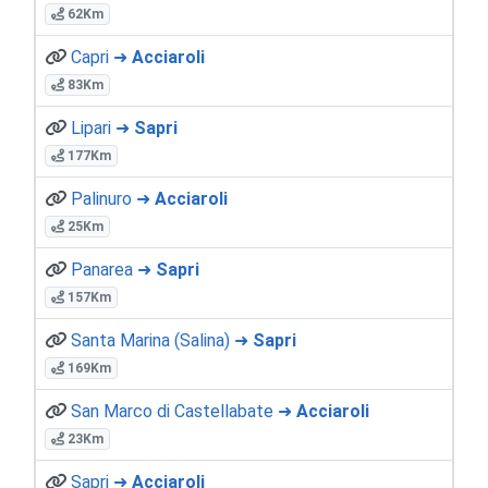
62Km
Capri ➜
Acciaroli
83Km
Lipari ➜
Sapri
177Km
Palinuro ➜
Acciaroli
25Km
Panarea ➜
Sapri
157Km
Santa Marina (Salina) ➜
Sapri
169Km
San Marco di Castellabate ➜
Acciaroli
23Km
Sapri ➜
Acciaroli