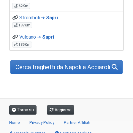
62Km
Stromboli ➜
Sapri
137Km
Vulcano ➜
Sapri
185Km
Cerca traghetti da Napoli a Acciaroli
Torna su
Aggiorna
Home
Privacy Policy
Partner Affiliati