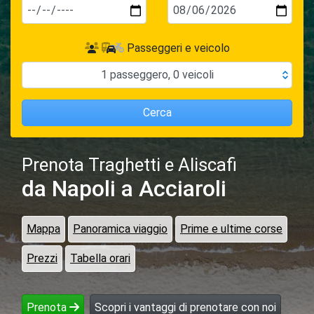
Passeggeri e veicolo
1
passeggero
,
0
veicoli
Cerca
Prenota Traghetti e Aliscafi
da Napoli
a Acciaroli
Mappa
Panoramica viaggio
Prime e ultime corse
Prezzi
Tabella orari
Prenota
Scopri i vantaggi di prenotare con noi