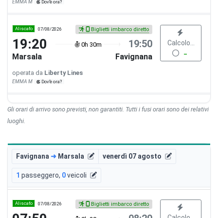
EMMA M
Dov'è ora?
Aliscafo
07/08/2026
Biglietti imbarco diretto
19:20
19:50
Calcolo...
0h 30m
Marsala
Favignana
operata da
Liberty Lines
EMMA M
Dov'è ora?
Gli orari di arrivo sono previsti, non garantiti. Tutti i fusi orari sono dei relativi
luoghi.
Favignana
➜
Marsala
venerdì 07 agosto
1
passeggero
,
0
veicoli
Aliscafo
07/08/2026
Biglietti imbarco diretto
Calcolo...