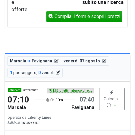
e
subito una ricerca
offerte
Compila il form e scopri i prezzi
Marsala
➜
Favignana
venerdì 07 agosto
1
passeggero
,
0
veicoli
Aliscafo
07/08/2026
Biglietti imbarco diretto
07:10
07:40
Calcolo...
0h 30m
Marsala
Favignana
operata da
Liberty Lines
EMMA M
Dov'è ora?