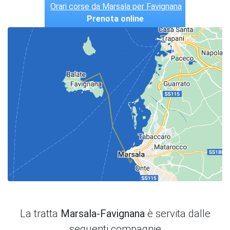
Orari corse da Marsala per Favignana
Prenota online
La tratta
Marsala-Favignana
è servita dalle
seguenti compagnie