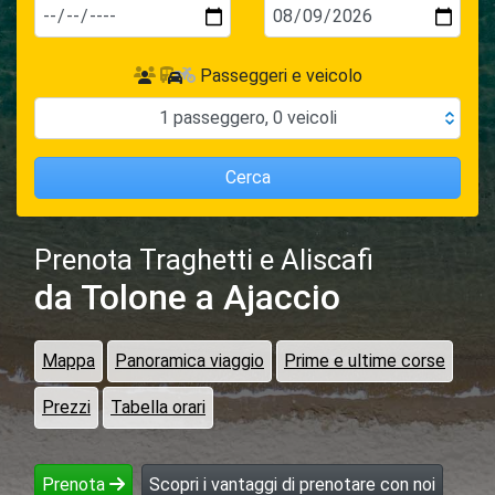
Passeggeri e veicolo
1
passeggero
,
0
veicoli
Cerca
Prenota Traghetti e Aliscafi
da Tolone
a Ajaccio
Mappa
Panoramica viaggio
Prime e ultime corse
Prezzi
Tabella orari
Prenota
Scopri i vantaggi di prenotare con noi