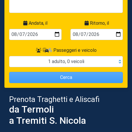
Andata, il
Ritorno, il
Passeggeri e veicolo
1
adulto
,
0
veicoli
Cerca
Prenota Traghetti e Aliscafi
da Termoli
a Tremiti S. Nicola