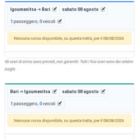
Igoumenitsa
➜
Bari
sabato 08 agosto
1
passeggero
,
0
veicoli
Nessuna corsa disponibile, su questa tratta, per il 08/08/2026
Gli orari di arrivo sono previsti, non garantiti. Tutti i fusi orari sono dei relativi
luoghi.
Bari
➜
Igoumenitsa
sabato 08 agosto
1
passeggero
,
0
veicoli
Nessuna corsa disponibile, su questa tratta, per il 08/08/2026