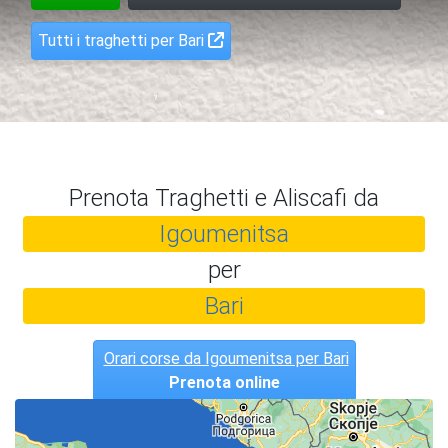
Tutti i traghetti per Bari
Prenota Traghetti e Aliscafi da
Igoumenitsa
per
Bari
Orari corse da Igoumenitsa per Bari
Prenota online