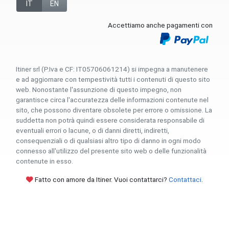
IT
EN
Accettiamo anche pagamenti con
Itiner srl (P.Iva e CF: IT05706061214) si impegna a manutenere
e ad aggiornare con tempestività tutti i contenuti di questo sito
web. Nonostante l'assunzione di questo impegno, non
garantisce circa l'accuratezza delle informazioni contenute nel
sito, che possono diventare obsolete per errore o omissione. La
suddetta non potrà quindi essere considerata responsabile di
eventuali errori o lacune, o di danni diretti, indiretti,
consequenziali o di qualsiasi altro tipo di danno in ogni modo
connesso all'utilizzo del presente sito web o delle funzionalità
contenute in esso.
Fatto con amore da Itiner. Vuoi contattarci?
Contattaci
.