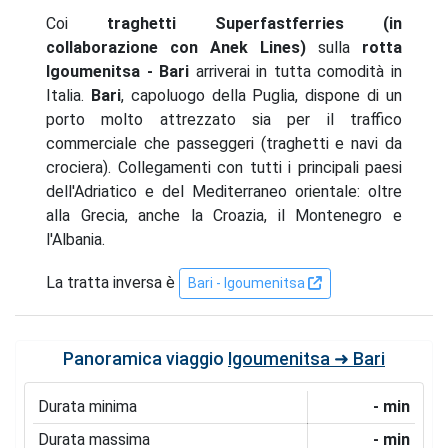
Coi
traghetti Superfastferries (in
collaborazione con Anek Lines)
sulla
rotta
Igoumenitsa - Bari
arriverai in tutta comodità in
Italia.
Bari
, capoluogo della Puglia, dispone di un
porto molto attrezzato sia per il traffico
commerciale che passeggeri (traghetti e navi da
crociera). Collegamenti con tutti i principali paesi
dell'Adriatico e del Mediterraneo orientale: oltre
alla Grecia, anche la Croazia, il Montenegro e
l'Albania.
La tratta inversa è
Bari - Igoumenitsa
Panoramica viaggio
Igoumenitsa ➜ Bari
Durata minima
- min
Durata massima
- min