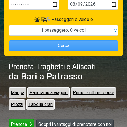
Passeggeri e veicolo
1
passeggero
,
0
veicoli
Cerca
Prenota Traghetti e Aliscafi
da Bari
a Patrasso
Mappa
Panoramica viaggio
Prime e ultime corse
Prezzi
Tabella orari
Prenota
Scopri i vantaggi di prenotare con noi