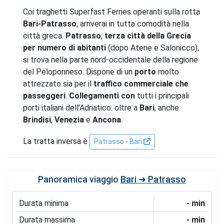
Coi traghetti Superfast Ferries operanti sulla rotta
Bari-Patrasso
, arriverai in tutta comodità nella
città greca.
Patrasso
,
terza città della Grecia
per numero di abitanti
(dopo Atene e Salonicco),
si trova nella parte nord-occidentale della regione
del Peloponneso. Dispone di un
porto
molto
attrezzato sia per il
traffico commerciale che
passeggeri
.
Collegamenti con
tutti i principali
porti italiani dell'Adriatico: oltre a
Bari
, anche
Brindisi
,
Venezia
e
Ancona
.
La tratta inversa è
Patrasso - Bari
Panoramica viaggio
Bari ➜ Patrasso
Durata minima
- min
Durata massima
- min