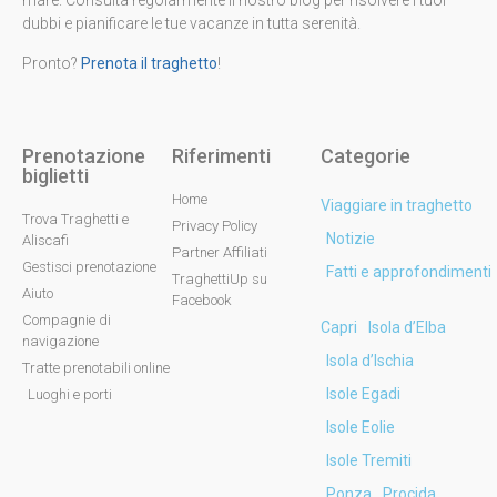
mare. Consulta regolarmente il nostro blog per risolvere i tuoi
dubbi e pianificare le tue vacanze in tutta serenità.
Pronto?
Prenota il traghetto
!
Prenotazione
Riferimenti
Categorie
biglietti
Home
Viaggiare in traghetto
Trova Traghetti e
Privacy Policy
Notizie
Aliscafi
Partner Affiliati
Gestisci prenotazione
Fatti e approfondimenti
TraghettiUp su
Aiuto
Facebook
Compagnie di
Capri
Isola d’Elba
navigazione
Isola d’Ischia
Tratte prenotabili online
Isole Egadi
Luoghi e porti
Isole Eolie
Isole Tremiti
Ponza
Procida